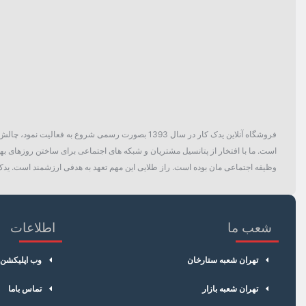
فروشگاه آنلاین یدک کار در سال 1393 بصورت رسمی ش
است. ما با افتخار از پتانسیل مشتریان و شبکه های اجتماعی برای ساختن روزهای بهتر
وظیفه اجتماعی مان بوده است. راز طلایی این مهم تعهد به هدفی ارزشمند است. یدک 
شعب ما
اطلاعات
تهران شعبه ستارخان
وب اپلیکشن
تهران شعبه بازار
تماس باما