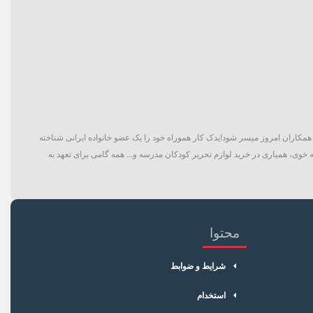
گان و حتی همکاران امروز میسر شود!یدک کار هموراه خود را یک عضو خانواده ایرانی شناخته
 خوی، همیاری در خرید لوازم تحریر کودکان مدرسه و... همه گامی برای تعهد به
محتوا
شرایط و ضوابط
استخدام