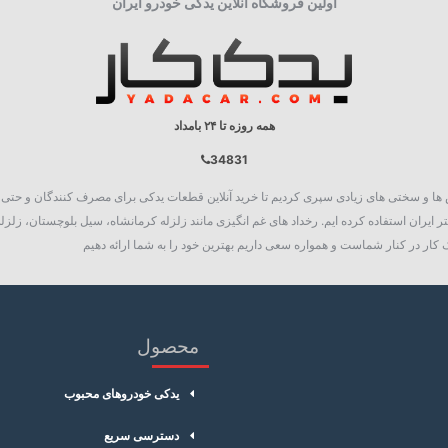
اولین فروشگاه آنلاین یدکی خودرو ایران
همه روزه تا ۲۴ بامداد
34831
روع به فعالیت نمود، چالش ها و سختی های زیادی سپری کردیم تا خرید آنلاین قطعات یدکی برای مصرف کنند
 ایران استفاده کرده ایم. رخداد های غم انگیزی مانند زلزله کرمانشاه، سیل بلوچستان، زلزله
کار در کنار شماست و همواره سعی داریم بهترین خود را به شما ارائه دهیم
محصول
یدکی خودروهای محبوب
دسترسی سریع