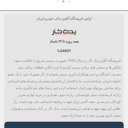
اولین فروشگاه آنلاین یدکی خودرو ایران
همه روزه تا ۲۴ بامداد
34831
فروشگاه آنلاین یدک کار در سال 1393 بصورت رسمی شروع به فعالیت نمود،
چالش ها و سختی های زیادی سپری کردیم تا خرید آنلاین قطعات یدکی برای
مصرف کنندگان و حتی همکاران امروز میسر شود!یدک کار هموراه خود را یک عضو
خانواده ایرانی شناخته است. ما با افتخار از پتانسیل مشتریان و شبکه های اجتماعی
برای ساختن روزهای بهتر ایران استفاده کرده ایم. رخداد های غم انگیزی مانند
زلزله کرمانشاه، سیل بلوچستان، زلزله خوی، همیاری در خرید لوازم تحریر
کودکان مدرسه و... همه گامی برای تعهد به وظیفه اجتماعی مان بوده است. راز
طلایی این مهم تعهد به هدفی ارزشمند است. یدک کار در کنار شماست و همواره
سعی داریم بهترین خود را به شما ارائه دهیم