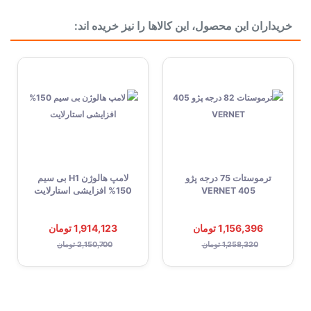
بسته بندی
جعبه تکی
خریداران این محصول، این کالاها را نیز خریده اند:
دسته بندی
بدنه
ترموستات 75 درجه پژو
لامپ هالوژن H1 بی سیم
405 VERNET
150% افزایشی استارلایت
1,156,396 تومان
1,914,123 تومان
1,258,320 تومان
2,150,700 تومان