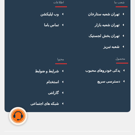
شعب ما
اطلاعات
×
سبد خرید
تهران شعبه ستارخان
وب اپلیکشن
تهران شعبه بازار
تماس باما
تهران بخش لجستیک
شعبه تبریز
محصول
محتوا
یدکی خودروهای محبوب
شرایط و ضوابط
دسترسی سریع
استخدام
گارانتی
شبکه های اجتماعی
سبد خرید شما خالی است
برای شروع خرید، محصولات مورد نظر را اضافه کنید.