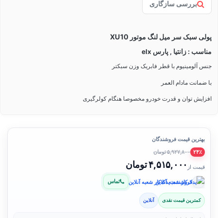
بررسی سازگاری
پولی سبک سر میل لنگ موتور XU10
مناسب : زانتیا , پارس elx
جنس آلومینیوم با قطر فابریک وزن سبکتر
با ضمانت مادام العمر
افزایش توان و قدرت خودرو مخصوصا هنگام کولرگیری
بهترین قیمت فروشندگان
۵,۹۲۷,۸۰۰ تومان
۲۴٪
۴,۵۱۵,۰۰۰ تومان
قیمت از
تماس
فروشنده: یدک‌کار شعبه آنلاین
کمترین قیمت نقدی
آنلاین