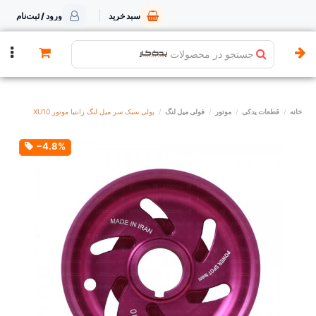
سبد خرید
ورود / ثبت‌نام
جستجو در محصولات
خانه
قطعات یدکی
موتور
فولی میل لنگ
پولی سبک سر میل لنگ زانتیا موتور XU10
‎−4.8%