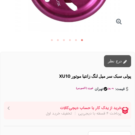
درج نظر
پولی سبک سر میل لنگ زانتیا موتور XU10
به روز
فوری ( اکسپرس)
قیمت:
تهران