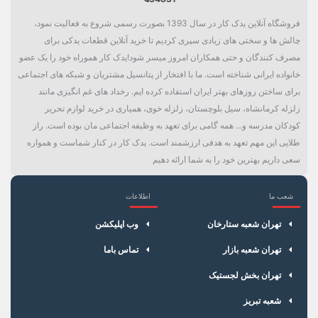
فروشگاه آنلاین یدک کار در سال 1393 بصورت رسمی شروع به فعالیت نمود،
چالش ها و سختی های زیادی سپری کردیم تا خرید آنلاین قطعات یدکی برای
مصرف کنندگان و حتی همکاران امروز میسر شود!یدک کار هموراه خود را یک عضو
خانواده ایرانی شناخته است. ما با افتخار از پتانسیل مشتریان و شبکه های اجتماعی
برای ساختن روزهای بهتر ایران استفاده کرده ایم. رخداد های غم انگیزی مانند
زلزله کرمانشاه، سیل بلوچستان، زلزله خوی، همیاری در خرید لوازم تحریر
کودکان مدرسه و... همه گامی برای تعهد به وظیفه اجتماعی مان بوده است. راز
طلایی این مهم تعهد به هدفی ارزشمند است. یدک کار در کنار شماست و همواره
سعی داریم بهترین خود را به شما ارائه دهیم
شعب ما
اطلاعات
×
سبد خرید
تهران شعبه ستارخان
وب اپلیکشن
تهران شعبه بازار
تماس باما
تهران بخش لجستیک
شعبه تبریز