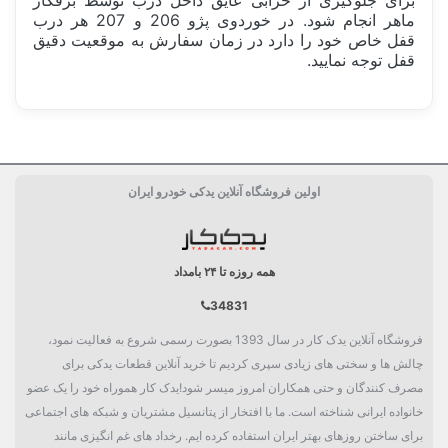
برای جلوگیری از خرابی عایق داخل درب توسط برقکار
ماهر انجام شود. در خوردوی پژو 206 و 207 هر درب
قفل خاص خود را دارد در زمان سفارش به موقعیت دقیق
قفل توجه نمایید.
ساخت کشور
ایران Iran
اولین فروشگاه آنلاین یدکی خودرو ایران
دسته بندی
تسمه
همه روزه تا ۲۴ بامداد
34831
فروشگاه آنلاین یدک کار در سال 1393 بصورت رسمی شروع به فعالیت نمود،
چالش ها و سختی های زیادی سپری کردیم تا خرید آنلاین قطعات یدکی برای
مصرف کنندگان و حتی همکاران امروز میسر شود!یدک کار هموراه خود را یک عضو
خانواده ایرانی شناخته است. ما با افتخار از پتانسیل مشتریان و شبکه های اجتماعی
برای ساختن روزهای بهتر ایران استفاده کرده ایم. رخداد های غم انگیزی مانند