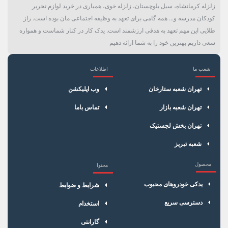
زلزله کرمانشاه، سیل بلوچستان، زلزله خوی، همیاری در خرید لوازم تحریر
کودکان مدرسه و... همه گامی برای تعهد به وظیفه اجتماعی مان بوده است. راز
طلایی این مهم تعهد به هدفی ارزشمند است. یدک کار در کنار شماست و همواره
سعی داریم بهترین خود را به شما ارائه دهیم
شعب ما
اطلاعات
×
سبد خرید
تهران شعبه ستارخان
وب اپلیکشن
تهران شعبه بازار
تماس باما
تهران بخش لجستیک
شعبه تبریز
محصول
محتوا
یدکی خودروهای محبوب
شرایط و ضوابط
دسترسی سریع
استخدام
گارانتی