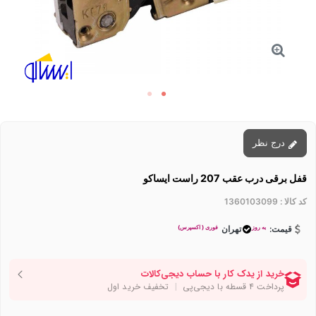
درج نظر
قفل برقی درب عقب 207 راست ایساکو
کد کالا :
1360103099
به روز
فوری ( اکسپرس)
قیمت:
تهران