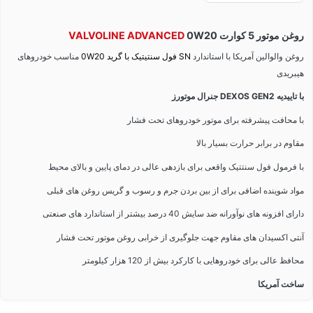
روغن موتور 5 کوارت
0W20
VALVOLINE ADVANCED
روغن والوالین آمریکا با استاندارد
SN فول سنتیتیک با گرید 0W20
مناسب خودروهای
هیبریدی
با تاییدیه DEXOS GEN2 جنرال موتورز
با محافت پیشرفته برای موتور خودروهای تحت فشار
مقاوم در برابر حرارت بسیار بالا
با فرمول فول سنتتیک واقعی برای بازدهی عالی در دمای پایین و بالای محیط
مواد شوینده اضافی برای از بین بردن جرم و رسوب و گریس روغن های قبلی
دارای افزونه های نوآورانه ضد سایش 40 درصد بیشتر از استاندارد های صنعتی
آنتی اکسیدان های مقاوم جهت جلوگیری از خرابی روغن موتور تحت فشار
محافظ عالی برای خودروهایی با کارکرد بیش از 120 هزار کیلومتر
ساخت آمریکا