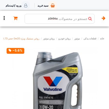
سبد خرید
ورود / ثبت‌نام
جستجو در محصولات
خانه
قطعات یدکی
موتور
روغن خودرو
روغن موتور
روغن سنتتیک ویژه 0w20 حجم 4.73 والولین
‎−5.6%