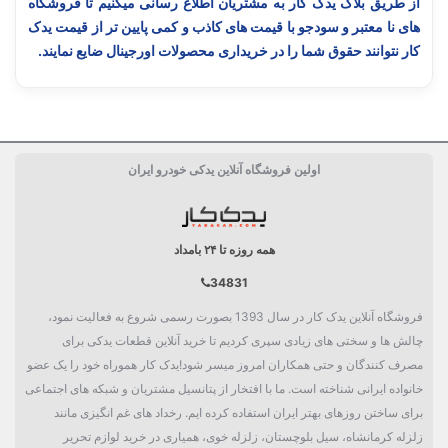
از طریق بلاگ یدک کار به مشتریان اطلاع رسانی میکنیم تا فروشگاه
های نا معتبر و سودجو با قیمت های کاذب و کمی پایین تر از قیمت یدک
کار نتوانند حقوق شما را در خریداری محصولات اورجینال ضایع نمایند.
ساخت کشور
آمریکا USA
اولین فروشگاه آنلاین یدکی خودرو ایران
استاندارد
API-SN
دسته بندی
روغن و روان کننده
همه روزه تا ۲۴ بامداد
34831
فروشگاه آنلاین یدک کار در سال 1393 بصورت رسمی شروع به فعالیت نمود،
چالش ها و سختی های زیادی سپری کردیم تا خرید آنلاین قطعات یدکی برای
مصرف کنندگان و حتی همکاران امروز میسر شود!یدک کار هموراه خود را یک عضو
خانواده ایرانی شناخته است. ما با افتخار از پتانسیل مشتریان و شبکه های اجتماعی
برای ساختن روزهای بهتر ایران استفاده کرده ایم. رخداد های غم انگیزی مانند
زلزله کرمانشاه، سیل بلوچستان، زلزله خوی، همیاری در خرید لوازم تحریر