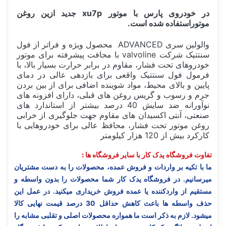
در خودروی پارس با موتور xu7p جدید ازین روغن
موتوراستفاده شده است.
والولین سری ADVANCED محصول ویژه و فراتر از فول
سنتتیک شرکت valvoline با محافت پیشرفته برای موتور
خودروهای تحت فشار، مقاوم در برابر حرارت بسیار بالا، با
فرمول فول سنتتیک واقعی برای بازدهی عالی در دمای
پایین و بالای محیط، مواد شوینده اضافی برای از بین بردن
جرم و رسوب و گریس روغن های قبلی، دارای افزونه های
نوآورانه ضد سایش 40 درصد بیشتر از استاندارد های
صنعتی، آنتی اکسیدان های مقاوم جهت جلوگیری از خرابی
روغن موتور تحت فشار، محافظ عالی برای خودروهایی با
کارکرد بیش از 120 هزار کیلومتر
تفاوت فروشگاه یدک کار با سایر فروشگاه ها :
ما با تکیه بر واردات و فروش عمده، محصولات را به دست مشتریان
میرسانیم. در فروشگاه یدک کار شما محصولات را بدون واسطه و
مستقیم از واردکننده یا عمده فروش خریداری میکنید. در عمل این
حذف واسطه ها باعث کاهش حداقل 30 درصد قیمت نهایی کالا
میشود. لازم به ذکر است ما همواره محصولات اصلی و تقلبی مشابه را