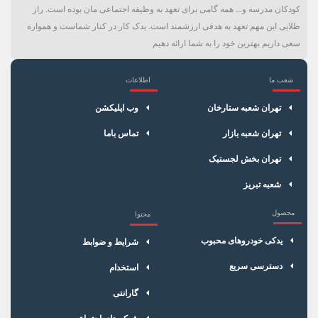
کودکان مدرسه و... همه گامی برای تعهد به وظیفه اجتماعی مان بوده است. راز
طلایی این مهم تعهد به هدفی ارزشمند است. یدک کار در کنار شماست و همواره
سعی داریم بهترین خود را به شما ارائه دهیم
شعب ما
اطلاعات
×
سبد خرید
تهران شعبه ستارخان
وب اپلیکشن
تهران شعبه بازار
تماس باما
تهران بخش لجستیک
شعبه تبریز
محصول
محتوا
یدکی خودروهای محبوب
شرایط و ضوابط
دسترسی سریع
استخدام
گارانتی