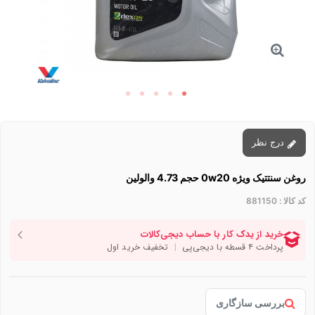
درج نظر
روغن سنتتیک ویژه 0w20 حجم 4.73 والولین
کد کالا :
881150
بررسی سازگاری