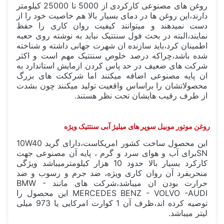
روغن های مصنوعی کارکردی از 5000 تا 25000 کیلومتر
دارند،این روغن ها در دمای بسیار بالا هم خاصیت خود را از
دست نمیدهند و میتوانند کیفیت روان کاری را حفظ
نمایند،البته در بحث فول سنتتیک نباید به نوشته روی حعبه
اطمینان کرد،باید سازنده ان شهرت جهانی داشته و شناخته
شده باشد،چراکه درصد خلوص سنتتیک مهم است و اکثر
شرکت های ضعیف در حد پاس کردن ازمایش استاندارد به
ان پایه مصنوعی اضافه میکنند اما شرککت های بزرگ
محصولاتشان را براساس واقعیت تولید میکنند چون بشدت
از طرف رقیب هایشان تحت نظر هستند.
روغن موتور موبیل سوپر های میلیژ آبی سنتتیک ویژه
این محصول ساخت کشور امریکاست،دارای گرید 10W40
SNبرای آب و هوای سرد و گرم ، پایه آن مصنوعی جهت
کارکرد بسیار بالا حدود 10 هزار کیلومترمیباشد ویژگی
منحربفرد آن روان کاری ویژه، ضد جرم و رسوب و ضد
حرارت بودن ان میباشد،شرکت های مانند BMW -
MERCEDES BENZ - VOLVO -AUDI این محصول را
توصیه کرده اند،ظرف آن 1 کوارت امرکایی یا 973 میلی
لیتر میباشد.