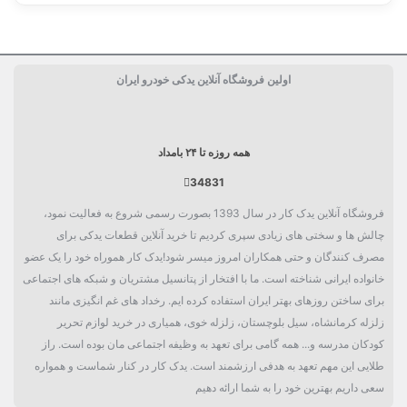
ساخت کشور
آمریکا USA
اولین فروشگاه آنلاین یدکی خودرو ایران
بسته بندی
مظروف پلاستیکی
استاندارد
API-SN
همه روزه تا ۲۴ بامداد
34831
فروشگاه آنلاین یدک کار در سال 1393 بصورت رسمی شروع به فعالیت نمود،
چالش ها و سختی های زیادی سپری کردیم تا خرید آنلاین قطعات یدکی برای
مصرف کنندگان و حتی همکاران امروز میسر شود!یدک کار هموراه خود را یک عضو
خانواده ایرانی شناخته است. ما با افتخار از پتانسیل مشتریان و شبکه های اجتماعی
برای ساختن روزهای بهتر ایران استفاده کرده ایم. رخداد های غم انگیزی مانند
زلزله کرمانشاه، سیل بلوچستان، زلزله خوی، همیاری در خرید لوازم تحریر
کودکان مدرسه و... همه گامی برای تعهد به وظیفه اجتماعی مان بوده است. راز
طلایی این مهم تعهد به هدفی ارزشمند است. یدک کار در کنار شماست و همواره
سعی داریم بهترین خود را به شما ارائه دهیم