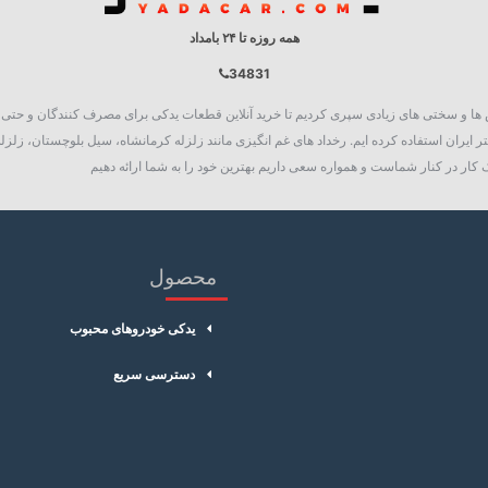
همه روزه تا ۲۴ بامداد
34831
روع به فعالیت نمود، چالش ها و سختی های زیادی سپری کردیم تا خرید آنلاین قطعات یدکی برای مصرف کنند
 ایران استفاده کرده ایم. رخداد های غم انگیزی مانند زلزله کرمانشاه، سیل بلوچستان، زلزله
کار در کنار شماست و همواره سعی داریم بهترین خود را به شما ارائه دهیم
محصول
یدکی خودروهای محبوب
دسترسی سریع