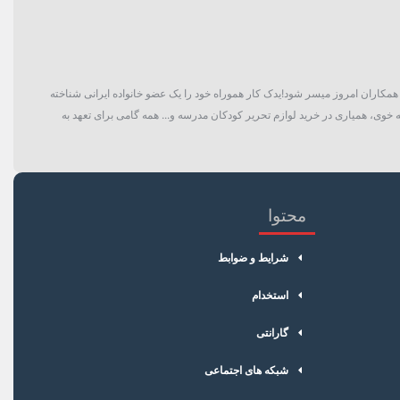
گان و حتی همکاران امروز میسر شود!یدک کار هموراه خود را یک عضو خانواده ایرانی شناخته
 خوی، همیاری در خرید لوازم تحریر کودکان مدرسه و... همه گامی برای تعهد به
محتوا
شرایط و ضوابط
استخدام
گارانتی
شبکه های اجتماعی