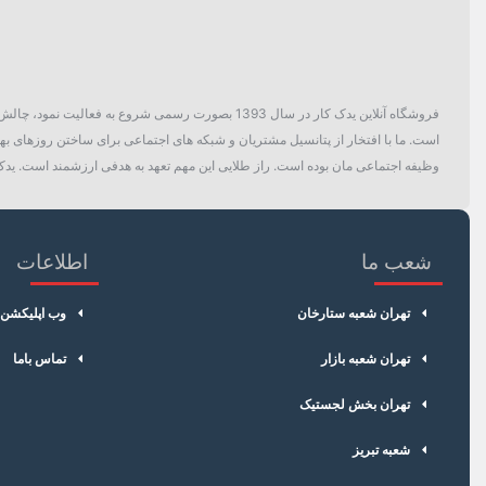
فروشگاه آنلاین یدک کار در سال 1393 بصورت رسمی ش
است. ما با افتخار از پتانسیل مشتریان و شبکه های اجتماعی برای ساختن روزهای بهتر
وظیفه اجتماعی مان بوده است. راز طلایی این مهم تعهد به هدفی ارزشمند است. یدک 
شعب ما
اطلاعات
تهران شعبه ستارخان
وب اپلیکشن
تهران شعبه بازار
تماس باما
تهران بخش لجستیک
شعبه تبریز