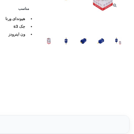
مناسب
هیوندای ورنا
جک s3
ون اینرودز