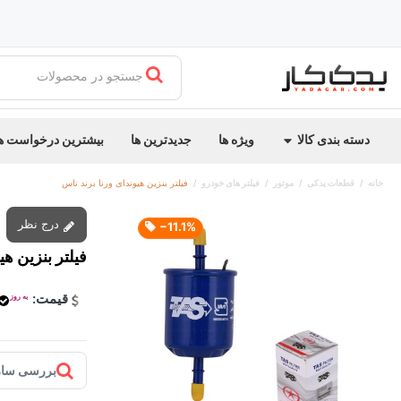
جستجو در محصولات
دسته بندی کالا
ویژه ها
جدیدترین ها
بیشترین درخواست ه
خانه
قطعات یدکی
موتور
فیلتر های خودرو
فیلتر بنزین هیوندای ورنا برند تاس
درج نظر
‎−11.1%
فیلتر بنزین هی
قیمت:
به روز
بررسی ساز