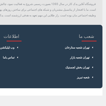
فروشگاه آنلاین یدک کار در سال 1393 بصورت رسمی ش
است. ما با افتخار از پتانسیل مشتریان و شبکه های اجتماعی برای ساختن روزهای بهتر
وظیفه اجتماعی مان بوده است. راز طلایی این مهم تعهد به هدفی ارزشمند است. یدک 
شعب ما
اطلاعات
تهران شعبه ستارخان
وب اپلیکشن
تهران شعبه بازار
تماس باما
تهران بخش لجستیک
شعبه تبریز