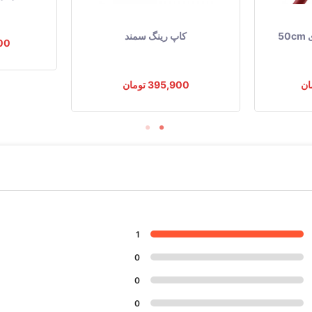
5
کاپ رینگ سمند
,400
395,900 تومان
1
0
0
0