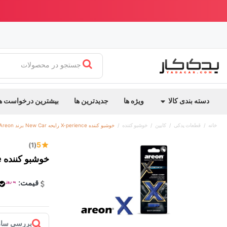
ابدیت جدید یدک کار
بهترین قیمت ایران + ارسال سریع
جستجو در محصولات
دسته بندی کالا
ویژه ها
جدیدترین ها
بیشترین درخواست ه
خانه
قطعات یدکی
کابین
خوشبو کننده
خوشبو کننده X-perience رایحه New Car برند Areon
5
(1)
خوشبو کننده X-perience رایحه New Car برند Areon
قیمت:
به روز
بررسی ساز