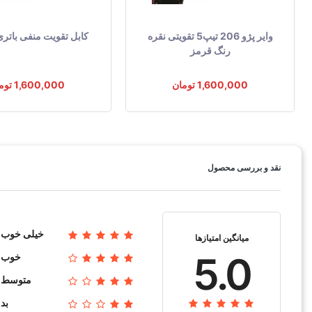
وایر پژو 206 تیپ5 تقویتی نقره
کابل تقویت منفی باتری 0cm
رنگ قرمز
1,600,000 تومان
1,600,000 تومان
نقد و بررسی محصول
خیلی خوب
میانگین امتیازها
5.0
خوب
متوسط
بد