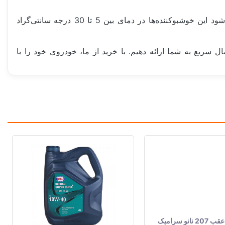
خوشبوکننده‌های Areon همچنین نیازمند توجه به شرایط نگهداری هستند. برای حفظ ماندگاری عطر و کیفیت محصول، توصیه می‌شود این خوشبوکننده‌ها در دمای بین 5 تا 30 درجه سانتی‌گراد
و اصیل‌ترین خوشبوکننده‌های Areon را با قیمت‌های مناسب و ارسال سریع به شما ارائه دهیم. با خرید از ما، خودروی خود را با
لنت ترمز عقب 207 نانو سرامیک