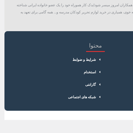
گان و حتی همکاران امروز میسر شود!یدک کار هموراه خود را یک عضو خانواده ایرانی شناخته
 خوی، همیاری در خرید لوازم تحریر کودکان مدرسه و... همه گامی برای تعهد به
محتوا
شرایط و ضوابط
استخدام
گارانتی
شبکه های اجتماعی