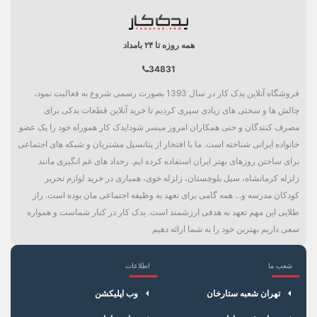
همه روزه تا ۲۴ بامداد
34831
فروشگاه آنلاین یدک کار در سال 1393 بصورت رسمی شروع به فعالیت نمود،
چالش ها و سختی های زیادی سپری کردیم تا خرید آنلاین قطعات یدکی برای
مصرف کنندگان و حتی همکاران امروز میسر شود!یدک کار هموراه خود را یک عضو
خانواده ایرانی شناخته است. ما با افتخار از پتانسیل مشتریان و شبکه های اجتماعی
برای ساختن روزهای بهتر ایران استفاده کرده ایم. رخداد های غم انگیزی مانند
زلزله کرمانشاه، سیل بلوچستان، زلزله خوی، همیاری در خرید لوازم تحریر
کودکان مدرسه و... همه گامی برای تعهد به وظیفه اجتماعی مان بوده است. راز
طلایی این مهم تعهد به هدفی ارزشمند است. یدک کار در کنار شماست و همواره
سعی داریم بهترین خود را به شما ارائه دهیم
شعب ما
اطلاعات
×
سبد خرید
تهران شعبه ستارخان
وب اپلیکشن