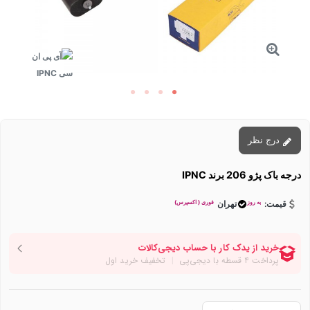
درج نظر
درجه باک پژو 206 برند IPNC
به روز
فوری ( اکسپرس)
قیمت:
تهران