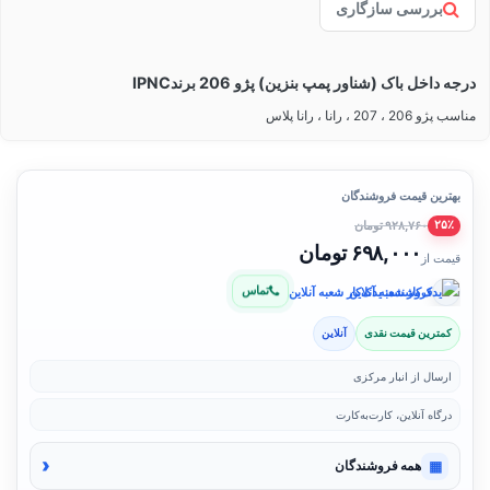
بررسی سازگاری
درجه داخل باک (شناور پمپ بنزین) پژو 206 برندIPNC
مناسب پژو 206 ، 207 ، رانا ، رانا پلاس
بهترین قیمت فروشندگان
۹۲۸,۷۶۰ تومان
۲۵٪
۶۹۸,۰۰۰ تومان
قیمت از
تماس
فروشنده: یدک‌کار شعبه آنلاین
کمترین قیمت نقدی
آنلاین
ارسال از انبار مرکزی
درگاه آنلاین، کارت‌به‌کارت
‹
▦
همه فروشندگان