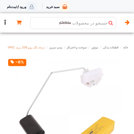
سبد خرید
ورود / ثبت‌نام
جستجو در محصولات
خانه
قطعات یدکی
موتور
سوخت و احتراق
پمپ بنزین
درجه باک پژو 206 برند IPNC
‎−6%