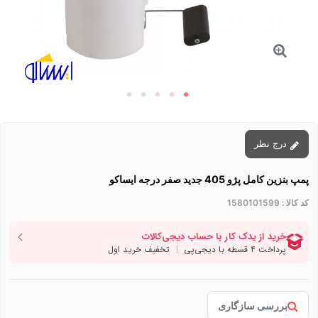
درج نظر
پمپ بنزین کامل پژو 405 جدید صفر درجه ایساکو
کد کالا :
1580101599
بررسی سازگاری