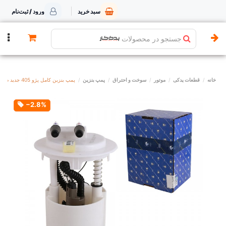
سبد خرید
ورود / ثبت‌نام
جستجو در محصولات
خانه
قطعات یدکی
موتور
سوخت و احتراق
پمپ بنزین
پمپ بنزین کامل پژو 405 جدید صفر درجه ایساکو
‎−2.8%