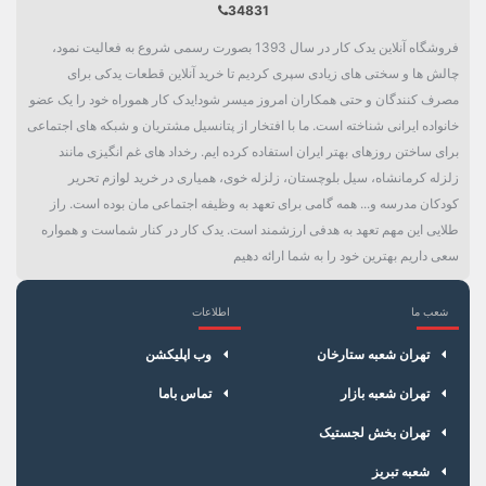
34831
فروشگاه آنلاین یدک کار در سال 1393 بصورت رسمی شروع به فعالیت نمود،
چالش ها و سختی های زیادی سپری کردیم تا خرید آنلاین قطعات یدکی برای
مصرف کنندگان و حتی همکاران امروز میسر شود!یدک کار هموراه خود را یک عضو
خانواده ایرانی شناخته است. ما با افتخار از پتانسیل مشتریان و شبکه های اجتماعی
برای ساختن روزهای بهتر ایران استفاده کرده ایم. رخداد های غم انگیزی مانند
زلزله کرمانشاه، سیل بلوچستان، زلزله خوی، همیاری در خرید لوازم تحریر
کودکان مدرسه و... همه گامی برای تعهد به وظیفه اجتماعی مان بوده است. راز
طلایی این مهم تعهد به هدفی ارزشمند است. یدک کار در کنار شماست و همواره
سعی داریم بهترین خود را به شما ارائه دهیم
شعب ما
اطلاعات
×
سبد خرید
تهران شعبه ستارخان
وب اپلیکشن
تهران شعبه بازار
تماس باما
تهران بخش لجستیک
شعبه تبریز