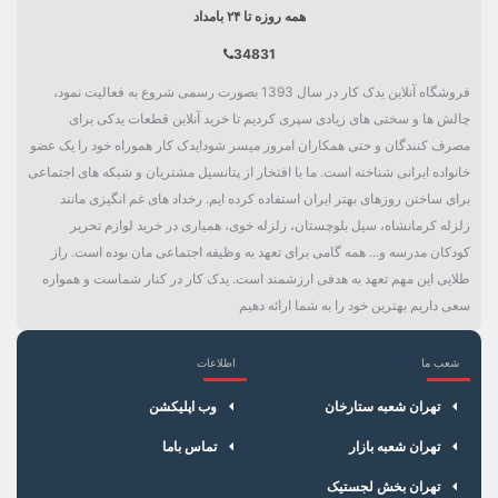
همه روزه تا ۲۴ بامداد
34831
فروشگاه آنلاین یدک کار در سال 1393 بصورت رسمی شروع به فعالیت نمود،
چالش ها و سختی های زیادی سپری کردیم تا خرید آنلاین قطعات یدکی برای
مصرف کنندگان و حتی همکاران امروز میسر شود!یدک کار هموراه خود را یک عضو
خانواده ایرانی شناخته است. ما با افتخار از پتانسیل مشتریان و شبکه های اجتماعی
برای ساختن روزهای بهتر ایران استفاده کرده ایم. رخداد های غم انگیزی مانند
زلزله کرمانشاه، سیل بلوچستان، زلزله خوی، همیاری در خرید لوازم تحریر
کودکان مدرسه و... همه گامی برای تعهد به وظیفه اجتماعی مان بوده است. راز
طلایی این مهم تعهد به هدفی ارزشمند است. یدک کار در کنار شماست و همواره
سعی داریم بهترین خود را به شما ارائه دهیم
شعب ما
اطلاعات
×
سبد خرید
تهران شعبه ستارخان
وب اپلیکشن
تهران شعبه بازار
تماس باما
تهران بخش لجستیک