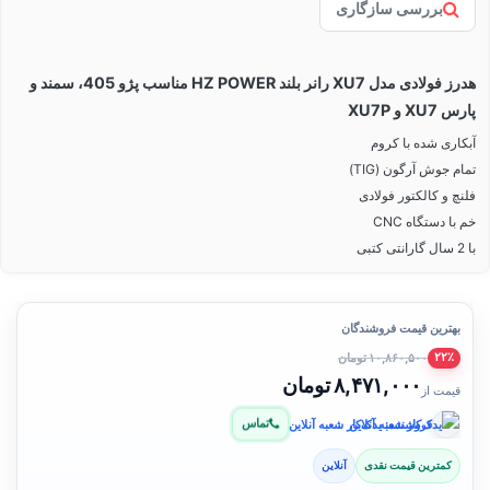
بررسی سازگاری
هدرز فولادی مدل XU7 رانر بلند HZ POWER مناسب پژو 405، سمند و
پارس XU7 و XU7P
آبکاری شده با کروم
تمام جوش آرگون (TIG)
فلنچ و کالکتور فولادی
خم با دستگاه CNC
با 2 سال گارانتی کتبی
بهترین قیمت فروشندگان
۱۰,۸۶۰,۵۰۰ تومان
۲۲٪
۸,۴۷۱,۰۰۰ تومان
قیمت از
تماس
فروشنده: یدک‌کار شعبه آنلاین
کمترین قیمت نقدی
آنلاین