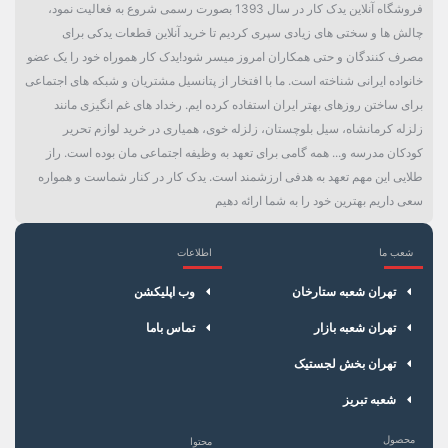
فروشگاه آنلاین یدک کار در سال 1393 بصورت رسمی شروع به فعالیت نمود،
چالش ها و سختی های زیادی سپری کردیم تا خرید آنلاین قطعات یدکی برای
مصرف کنندگان و حتی همکاران امروز میسر شود!یدک کار هموراه خود را یک عضو
خانواده ایرانی شناخته است. ما با افتخار از پتانسیل مشتریان و شبکه های اجتماعی
برای ساختن روزهای بهتر ایران استفاده کرده ایم. رخداد های غم انگیزی مانند
زلزله کرمانشاه، سیل بلوچستان، زلزله خوی، همیاری در خرید لوازم تحریر
کودکان مدرسه و... همه گامی برای تعهد به وظیفه اجتماعی مان بوده است. راز
طلایی این مهم تعهد به هدفی ارزشمند است. یدک کار در کنار شماست و همواره
سعی داریم بهترین خود را به شما ارائه دهیم
شعب ما
اطلاعات
×
سبد خرید
تهران شعبه ستارخان
وب اپلیکشن
تهران شعبه بازار
تماس باما
تهران بخش لجستیک
شعبه تبریز
محصول
محتوا