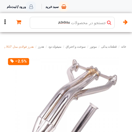
سبد خرید
ورود / ثبت‌نام
جستجو در محصولات
خانه
قطعات یدکی
موتور
سوخت و احتراق
منیفولد دود
هدرز
هدرز فولادی مدل XU7 رانر بلند HZ POWER
‎−2.5%