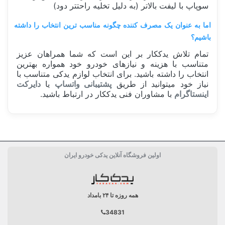
سوپاپ با لیفت بالاتر (به دلیل تخلیه راحتتر دود)
اما به عنوان یک مصرف کننده چگونه مناسب ترین انتخاب را داشته
باشیم؟
تمام تلاش یدککار بر این است که شما همراهان عزیز
متناسب با هزینه و نیازهای خودرو خود همواره بهترین
انتخاب را داشته باشید. برای انتخاب لوازم یدکی متناسب با
نیاز خود میتوانید از طریق
پشتیبانی واتساپ
یا
دایرکت
اینستاگرام
با مشاوران فنی یدککار در ارتباط باشید.
ساخت کشور
ایران Iran
اولین فروشگاه آنلاین یدکی خودرو ایران
کارکرد
90 هزار کیلومتر
بسته بندی
جعبه تکی
همه روزه تا ۲۴ بامداد
34831