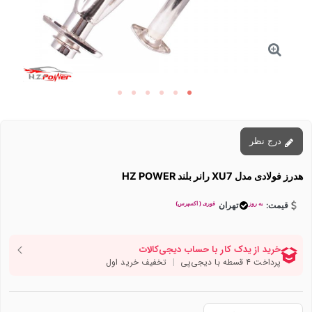
درج نظر
هدرز فولادی مدل XU7 رانر بلند HZ POWER
به روز
فوری ( اکسپرس)
قیمت:
تهران