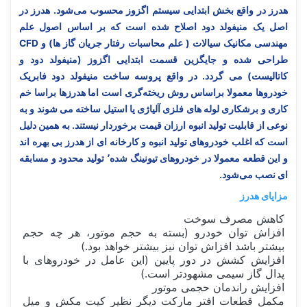
هدرز در واقع بخش ابتدایی سیستم اگزوز محسوب می‌شود. هدرز در
اصل یک منیفولد دود اصلاح شده است که بر اساس اصول علم
مهندسی مکانیک سیالات ( علم محاسبات رفتار جریان گاز ها) و CFD
طراحی شده و جایگزین قسمت ابتدایی اگزوز (منیفولد دود و
کاتالیست) می گردد. در واقع پروسه ساخت منیفولد دود فابریک
خودروها معمولا براساس روش ریخته‌گری است اما هدرزها براسا خم
کاری و برشکاری لوله های فلزی آلیاژی یا استیل ساخته می شوند و به
نوعی از قابلیت تولید انبوه ارزان قیمت برخوردار نیستند. به همین دلیل
است که اغلب خودروهای تولید انبوه و کارخانه ای از هدرز بی بهره اند
و این قطعه معمولا در خودروهای تیونینگ شده٬‌ تولید محدود و مسابقه
ای نصب می‌شود.
مزایای هدرز
کاهش مصرف سوخت
افزاش توان خودرو (بسته به حجم موتور، هر چه حجم
بیشتر باشد افزاش توان نیز بیشتر خواهد بود.)
افزایش کشش در دور پایین (این عامل در خودروهای با
پدال گاز سیمی مشهودتر است.)
افزایش راندمان حجمی موتور
مکمل قطعات افتر مارکت دیگر نظیر کیت مکش و میل