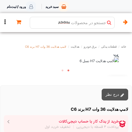
سبد خرید
ورود / ثبت‌نام
جستجو در محصولات
خانه
قطعات یدکی
برق خودرو
هدلایت
لامپ هدلایت 36 وات H7 برند C6
توقف عرضه
درج نظر
لامپ هدلایت 36 وات H7 برند C6