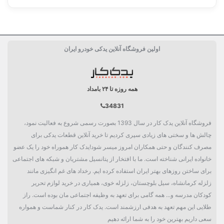
ساخت کشور
چین China
اولین فروشگاه آنلاین یدکی خودرو ایران
مشخصات فنی لامپ
H7
همه روزه تا ۲۴ بامداد
34831
فروشگاه آنلاین یدک کار در سال 1393 بصورت رسمی شروع به فعالیت نمود،
چالش ها و سختی های زیادی سپری کردیم تا خرید آنلاین قطعات یدکی برای
مصرف کنندگان و حتی همکاران امروز میسر شود!یدک کار هموراه خود را یک عضو
خانواده ایرانی شناخته است. ما با افتخار از پتانسیل مشتریان و شبکه های اجتماعی
برای ساختن روزهای بهتر ایران استفاده کرده ایم. رخداد های غم انگیزی مانند
زلزله کرمانشاه، سیل بلوچستان، زلزله خوی، همیاری در خرید لوازم تحریر
کودکان مدرسه و... همه گامی برای تعهد به وظیفه اجتماعی مان بوده است. راز
طلایی این مهم تعهد به هدفی ارزشمند است. یدک کار در کنار شماست و همواره
سعی داریم بهترین خود را به شما ارائه دهیم