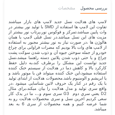
بررسی محصول
مشخصات
لامپ های هدلایت نسل جدید لامپ های بازار میباشند
تفاوت این لامپ ها استفاده از SMD با تولید نور بیشتر در
وات پایین میباشد،تمرکز و فوکوس نور،پرتاب نور بیشتر از
مزیت های این نسل میباشد.در نسل قبلی لامپ یا همان
هالوژن ها ،در صورت نیاز به نور بیشتر مجبور به استفاده
از لامپ های وات بالا بودیم که مضرات فراوانی برای چراغ
خودرو از جمله سوختن جیوه آن و ذوب شدن سوکت پشت
چراغ و یا حتی ذوب شدن پلاتین دسته راهنما میشد،نسل
جدید توانست این مشکل را برطرف کند،به دلیل حفظ
کارکرد بالا و کاهش دما در هدلایت از سیستم خنک کننده
استفاده میشود،این خنک کننده میتواند فن یا موتور باشد و
یا ابریشم و الومنیوم باشد.محصولات هدلایت از ابتدای تولید
با یک رقم در کنار یک حروف لاتین شناسایی میشود ،در
واقع سری تولید و مدل هدلایت را بیان میکند،برای مثال
D2 يعني سري دوم G3 سری سوم و...، ما در یدک کار
سعی کردیم اخرین نسل و سری محصولات هدلایت رو به
شما عرضه کنیم و همه محصولات از سری 6 به بعد
میباشد.