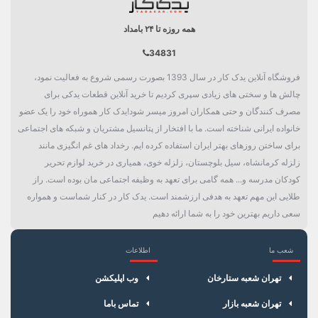
همه روزه تا ۲۴ بامداد
34831
فروشگاه آنلاین یدک کار در سال 1393 بصورت رسمی شروع به فعالیت نمود،
چالش ها و سختی های زیادی سپری کردیم تا خرید آنلاین قطعات یدکی برای
مصرف کنندگان و حتی همکاران امروز میسر شود!یدک کار هموراه خود را یک عضو
خانواده ایرانی شناخته است. ما با افتخار از پتانسیل مشتریان و شبکه های اجتماعی
برای ساختن روزهای بهتر ایران استفاده کرده ایم. رخداد های غم انگیزی مانند
زلزله کرمانشاه، سیل بلوچستان، زلزله خوی، همیاری در خرید لوازم تحریر
کودکان مدرسه و... همه گامی برای تعهد به وظیفه اجتماعی مان بوده است. راز
طلایی این مهم تعهد به هدفی ارزشمند است. یدک کار در کنار شماست و همواره
سعی داریم بهترین خود را به شما ارائه دهیم
شعب ما
اطلاعات
×
سبد خرید
تهران شعبه ستارخان
وب اپلیکشن
تهران شعبه بازار
تماس باما