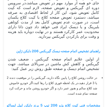
جای خو همه از موارد مهم در تعویض میباشد،در سرویس
دوره ای گیربکس و تعویض صفحه، لازم است که کیت
کامل تعویض شود، این کار از لحاظ اقتصادی به صرفه
میباشد، دستمزد تعویض صفحه کلاچ با کیت کلاچ یکسان
است، در صورت عدم تعویض کامل بعد از مدت کوتاهی
بلبرینگ و یا دیسک ایراد فنی خواهد داد چون ذاتا دارای
محدودیت عمر کارکرد هستند و در نهایت دوباره باید هزینه
و وقت برای بازکردن گیربکس بپردازید.
راهنمای تشخیص اتمام صفحه دیسک گیربکس 206 دایکن ژاپن
از اولین علایم اتمام صفحه گیربکس ، ضعیف شدن
گیربکس و کاهش کش ماشین در سربالای میباشد، جهت
تشخیص اتمام دیسک و صفحه طبق روش زیر عمل کنید:
در حالت روشن کلاچ را پایین نگاه دارید، گیربکس را در موقعیت دنده 2
یا 3 قرار دهید،در یک لحظه فوری کلاچ را رها کنید،اگر خودرو خاموش
شد کلاچ سالم و هنوز عمر دارد و اگر خودرو روشن ماند و حرکت کرد
صفحه تمام شده است.
مشخصات فنی کیت کلاچ پژو 206 تیپ 5 برند دایکن ایبل ایساکو