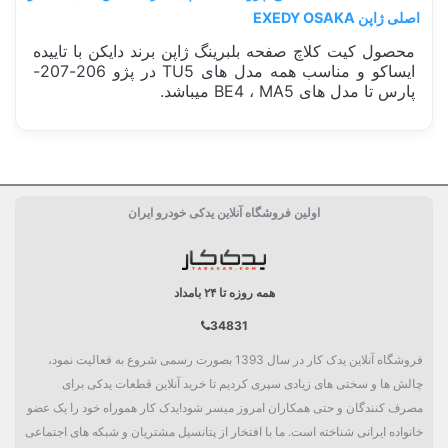
اصلی ژاپن EXEDY OSAKA
محصول کیت کلاچ صفحه بلبرینگ ژاپن برند دایکن با تاییده
ایساکو و مناسب همه مدل های TU5 در پژو 206-207-
پارس تا مدل های BE4 ، MA5 میباشد.
ساخت کشور
ژاپن Japan
اولین فروشگاه آنلاین یدکی خودرو ایران
دسته بندی
دیسک و صفحه
همه روزه تا ۲۴ بامداد
34831
فروشگاه آنلاین یدک کار در سال 1393 بصورت رسمی شروع به فعالیت نمود،
چالش ها و سختی های زیادی سپری کردیم تا خرید آنلاین قطعات یدکی برای
مصرف کنندگان و حتی همکاران امروز میسر شود!یدک کار هموراه خود را یک عضو
خانواده ایرانی شناخته است. ما با افتخار از پتانسیل مشتریان و شبکه های اجتماعی