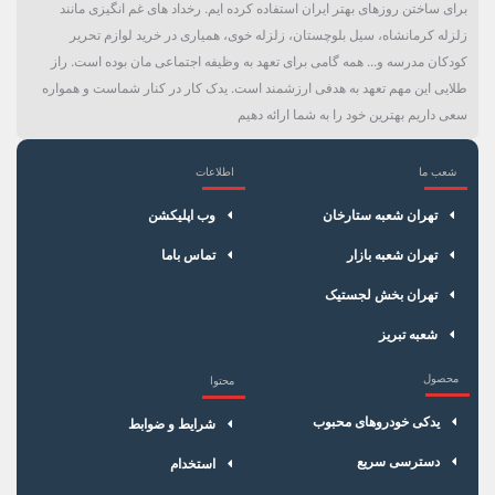
برای ساختن روزهای بهتر ایران استفاده کرده ایم. رخداد های غم انگیزی مانند
زلزله کرمانشاه، سیل بلوچستان، زلزله خوی، همیاری در خرید لوازم تحریر
کودکان مدرسه و... همه گامی برای تعهد به وظیفه اجتماعی مان بوده است. راز
طلایی این مهم تعهد به هدفی ارزشمند است. یدک کار در کنار شماست و همواره
سعی داریم بهترین خود را به شما ارائه دهیم
شعب ما
اطلاعات
×
سبد خرید
تهران شعبه ستارخان
وب اپلیکشن
تهران شعبه بازار
تماس باما
تهران بخش لجستیک
شعبه تبریز
محصول
محتوا
یدکی خودروهای محبوب
شرایط و ضوابط
دسترسی سریع
استخدام