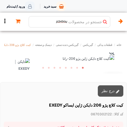
سبد خرید
ورود / ثبت‌نام
جستجو در محصولات
خانه
قطعات یدکی
گیربکس
گیربکس دنده دستی
دیسک و صفحه
کیت کلاچ پژو 206 دایکن ژاپن ایساکو EXEDY
توقف عرضه
درج نظر
کیت کلاچ پژو 206 دایکن ژاپن ایساکو EXEDY
کد کالا :
0670302122