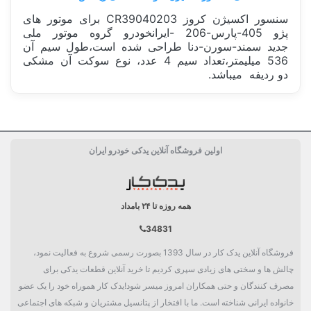
سنسور اکسیژن کروز CR39040203 برای موتور های
پژو 405-پارس-206 -ایرانخودرو گروه موتور ملی
جدید سمند-سورن-دنا طراحی شده است،طول سیم آن
536 میلیمتر،تعداد سیم 4 عدد، نوع سوکت آن مشکی
دو ردیفه میباشد.
سفارش من کی ارسال میشود؟
ساخت کشور
چین China
اولین فروشگاه آنلاین یدکی خودرو ایران
بسته بندی
جعبه تکی
دسته بندی
سنسور
همه روزه تا ۲۴ بامداد
34831
فروشگاه آنلاین یدک کار در سال 1393 بصورت رسمی شروع به فعالیت نمود،
چالش ها و سختی های زیادی سپری کردیم تا خرید آنلاین قطعات یدکی برای
مصرف کنندگان و حتی همکاران امروز میسر شود!یدک کار هموراه خود را یک عضو
خانواده ایرانی شناخته است. ما با افتخار از پتانسیل مشتریان و شبکه های اجتماعی