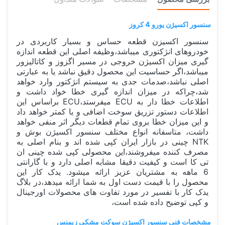
سنسور اکسیژن یورو 4 کروز
سنسور اکسیزن قطعه حساس و بسیار کاربردی در
خودروهای انژکتوری میباشد،وظیفه اصلی این قطعه اندازه
گیری میزان اکسیژن خروجی در مسیر اگزوز و کاتالیزور
میباشد،اگر حساسیت این محصول دقیق نباشد یا به عبارتی
اصلی نباشد،صدمات جدی به سیستم انژکتور وارد خواهد
شد،چراکه در میزان اندازه گیری خطا خواد داشت و
اطلاعات خطا دار به ECU میفرستد،ECU براساس این
اطلاعات دستور تزریق سوخت اضافی و یا کمتر خواهد داد
و این میزان خطا بروی تمام قطعات دیگر اثر منفی خواهد
داشت، متاسفانه انواع مختلف سنسور اکسیژن بوش و
NTK چینی در بازار ایران کپی شده اند و بنام اصلی به
مصرف کننده میفروشند،این محصولی کپی شده چینی ان
تی کا است و کیفیت دقیقا مشابه اصلی دارد و با گارانتی
6 ماهه به مشتریان عزیز ارائه میشود. یدک کار این
محصول را با قیمت دست اول به شما ارائه میدهد،در بلاگ
یدک کار با تفسیر در مورد تفاوت های محصولات اورجینال
و کپی توضیح داده شده است،
مشخصات فنی سنسور اکسیژن سوکت مشکی زیمنس