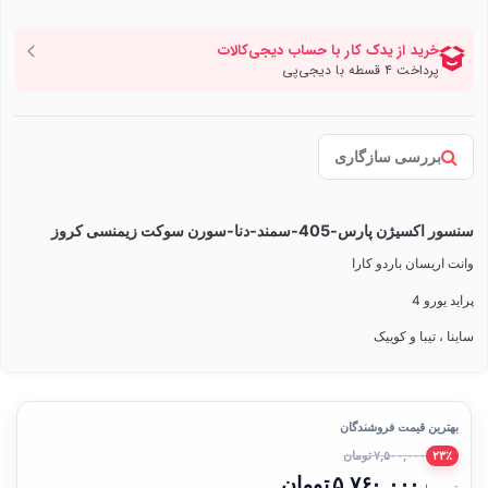
بررسی سازگاری
سنسور اکسیژن پارس-405-سمند-دنا-سورن سوکت زیمنسی کروز
وانت اریسان باردو کارا
پراید یورو 4
ساینا ، تیبا و کوییک
بهترین قیمت فروشندگان
۷,۵۰۰,۰۰۰ تومان
۲۳٪
۵,۷۶۰,۰۰۰ تومان