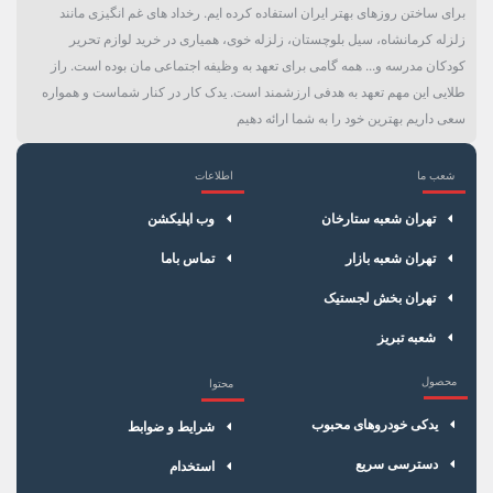
برای ساختن روزهای بهتر ایران استفاده کرده ایم. رخداد های غم انگیزی مانند
زلزله کرمانشاه، سیل بلوچستان، زلزله خوی، همیاری در خرید لوازم تحریر
کودکان مدرسه و... همه گامی برای تعهد به وظیفه اجتماعی مان بوده است. راز
طلایی این مهم تعهد به هدفی ارزشمند است. یدک کار در کنار شماست و همواره
سعی داریم بهترین خود را به شما ارائه دهیم
شعب ما
اطلاعات
×
سبد خرید
تهران شعبه ستارخان
وب اپلیکشن
تهران شعبه بازار
تماس باما
تهران بخش لجستیک
شعبه تبریز
محصول
محتوا
یدکی خودروهای محبوب
شرایط و ضوابط
دسترسی سریع
استخدام