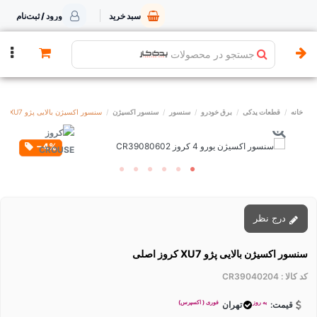
سبد خرید
ورود / ثبت‌نام
جستجو در محصولات
خانه
قطعات یدکی
برق خودرو
سنسور
سنسور اکسیژن
سنسور اکسیژن بالایی پژو XU7 کروز اصلی
‎−4%
درج نظر
سنسور اکسیژن بالایی پژو XU7 کروز اصلی
کد کالا :
CR39040204
به روز
فوری ( اکسپرس)
قیمت:
تهران