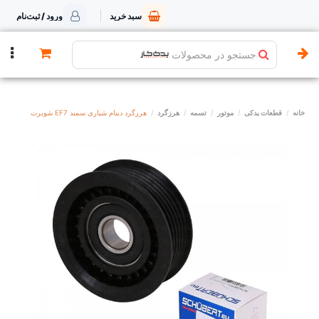
سبد خرید
ورود / ثبت‌نام
جستجو در محصولات
خانه
قطعات یدکی
موتور
تسمه
هرزگرد
هرزگرد دینام شیاری سمند EF7 شوبرت