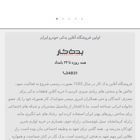
اولین فروشگاه آنلاین یدکی خودرو ایران
همه روزه تا ۲۴ بامداد
34831
فروشگاه آنلاین یدک کار در سال 1393 بصورت رسمی شروع به فعالیت نمود،
چالش ها و سختی های زیادی سپری کردیم تا خرید آنلاین قطعات یدکی برای
مصرف کنندگان و حتی همکاران امروز میسر شود!یدک کار هموراه خود را یک عضو
خانواده ایرانی شناخته است. ما با افتخار از پتانسیل مشتریان و شبکه های اجتماعی
برای ساختن روزهای بهتر ایران استفاده کرده ایم. رخداد های غم انگیزی مانند
زلزله کرمانشاه، سیل بلوچستان، زلزله خوی، همیاری در خرید لوازم تحریر
کودکان مدرسه و... همه گامی برای تعهد به وظیفه اجتماعی مان بوده است. راز
طلایی این مهم تعهد به هدفی ارزشمند است. یدک کار در کنار شماست و همواره