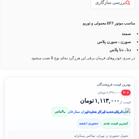
بررسی سازگاری
مناسب موتور EF7 معمولی و توربو
سمند
سورن ، سورن پلاس
دنا ، دنا پلاس
در سری خودروهای فرمان برقی این هرزگرد بجای نوع B نصب میشود
بهترین قیمت فروشندگان
۱,۳۹۱,۰۰۰ تومان
۲۰٪
۱,۱۱۳,۰۰۰ تومان
قیمت از
تماس
فروشنده: یدک کار شعبه تهران ستارخان
کمترین قیمت نقدی
حضوری / شعبه
تحویل حضوری در تهران، تیپاکس پسکرایه