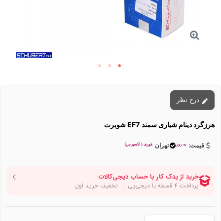
درج نظر
هرزگرد دینام شیاری سمند EF7 شوبرت
به روز
فوری ( اکسپرس)
قیمت:
تهران