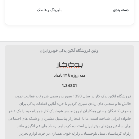
دسته بندی
بلبرینگ و غلطک
اولین فروشگاه آنلاین یدکی خودرو ایران
همه روزه تا ۲۴ بامداد
34831
فروشگاه آنلاین یدک کار در سال 1393 بصورت رسمی شروع به فعالیت نمود،
چالش ها و سختی های زیادی سپری کردیم تا خرید آنلاین قطعات یدکی برای
مصرف کنندگان و حتی همکاران امروز میسر شود!یدک کار هموراه خود را یک عضو
خانواده ایرانی شناخته است. ما با افتخار از پتانسیل مشتریان و شبکه های اجتماعی
برای ساختن روزهای بهتر ایران استفاده کرده ایم. رخداد های غم انگیزی مانند
زلزله کرمانشاه، سیل بلوچستان، زلزله خوی، همیاری در خرید لوازم تحریر