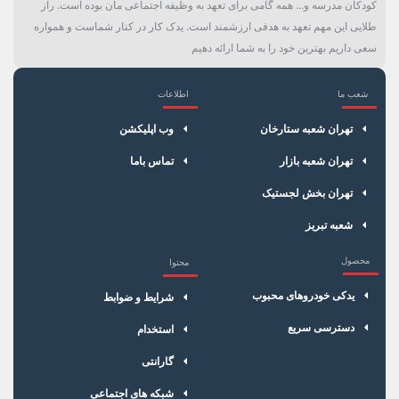
کودکان مدرسه و... همه گامی برای تعهد به وظیفه اجتماعی مان بوده است. راز
طلایی این مهم تعهد به هدفی ارزشمند است. یدک کار در کنار شماست و همواره
سعی داریم بهترین خود را به شما ارائه دهیم
شعب ما
اطلاعات
×
سبد خرید
تهران شعبه ستارخان
وب اپلیکشن
تهران شعبه بازار
تماس باما
تهران بخش لجستیک
شعبه تبریز
محصول
محتوا
یدکی خودروهای محبوب
شرایط و ضوابط
دسترسی سریع
استخدام
گارانتی
شبکه های اجتماعی