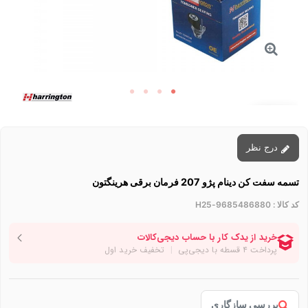
توقف عرضه
درج نظر
تسمه سفت کن دینام پژو 207 فرمان برقی هرینگتون
کد کالا :
9685486880-H25
بررسی سازگاری