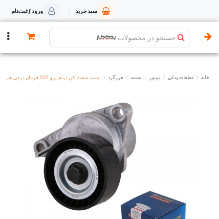
سبد خرید
ورود / ثبت‌نام
جستجو در محصولات
خانه
قطعات یدکی
موتور
تسمه
هرزگرد
تسمه سفت کن دینام پژو 207 فرمان برقی هرینگتون