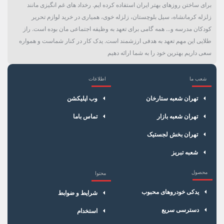
برای ساختن روزهای بهتر ایران استفاده کرده ایم. رخداد های غم انگیزی مانند
زلزله کرمانشاه، سیل بلوچستان، زلزله خوی، همیاری در خرید لوازم تحریر
کودکان مدرسه و... همه گامی برای تعهد به وظیفه اجتماعی مان بوده است. راز
طلایی این مهم تعهد به هدفی ارزشمند است. یدک کار در کنار شماست و همواره
سعی داریم بهترین خود را به شما ارائه دهیم
شعب ما
اطلاعات
×
سبد خرید
تهران شعبه ستارخان
وب اپلیکشن
تهران شعبه بازار
تماس باما
تهران بخش لجستیک
شعبه تبریز
محصول
محتوا
یدکی خودروهای محبوب
شرایط و ضوابط
دسترسی سریع
استخدام