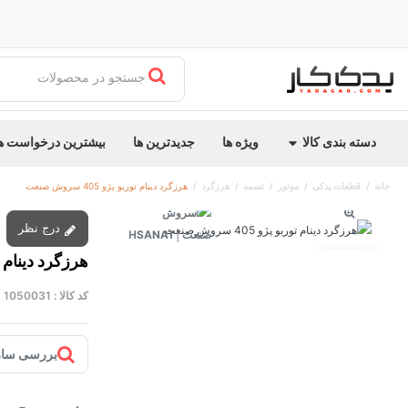
جستجو در محصولات
دسته بندی کالا
ویژه ها
جدیدترین ها
بیشترین درخواست ه
خانه
قطعات یدکی
موتور
تسمه
هرزگرد
هرزگرد دینام توربو پژو 405 سروش صنعت
درج نظر
هرزگرد دینام توربو پژ
توقف عرضه
کد کالا :
1050031
بررسی ساز