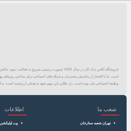
فروشگاه آنلاین یدک کار در سال 1393 بصورت رسمی ش
است. ما با افتخار از پتانسیل مشتریان و شبکه های اجتماعی برای ساختن روزهای بهتر
وظیفه اجتماعی مان بوده است. راز طلایی این مهم تعهد به هدفی ارزشمند است. یدک 
شعب ما
اطلاعات
تهران شعبه ستارخان
وب اپلیکشن