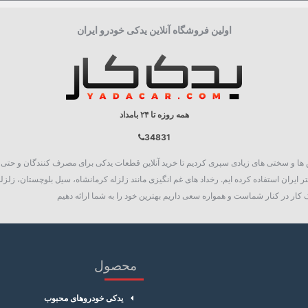
اولین فروشگاه آنلاین یدکی خودرو ایران
همه روزه تا ۲۴ بامداد
34831
روع به فعالیت نمود، چالش ها و سختی های زیادی سپری کردیم تا خرید آنلاین قطعات یدکی برای مصرف کنند
 ایران استفاده کرده ایم. رخداد های غم انگیزی مانند زلزله کرمانشاه، سیل بلوچستان، زلزله
کار در کنار شماست و همواره سعی داریم بهترین خود را به شما ارائه دهیم
محصول
یدکی خودروهای محبوب