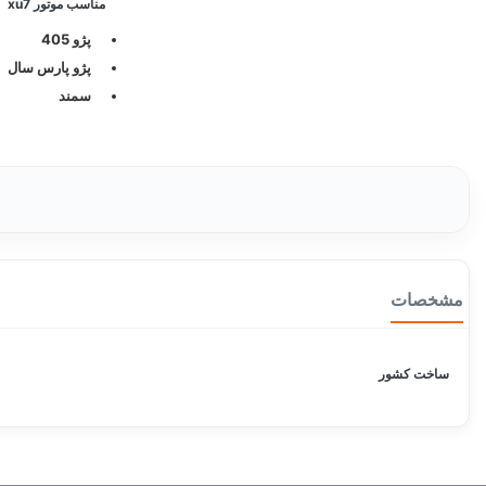
مناسب موتور xu7
پژو 405
پژو پارس سال
سمند
مشخصات
ساخت کشور