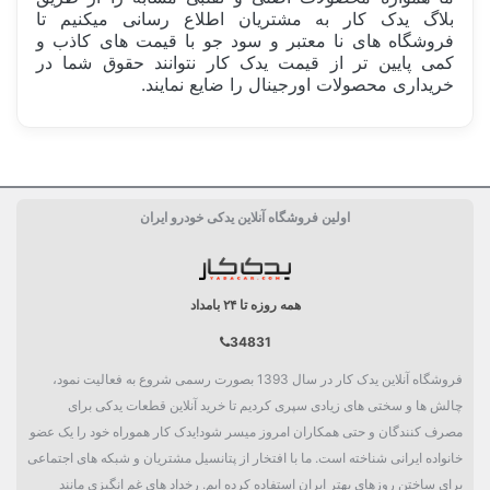
بلاگ یدک کار به مشتریان اطلاع رسانی میکنیم تا
فروشگاه های نا معتبر و سود جو با قیمت های کاذب و
کمی پایین تر از قیمت یدک کار نتوانند حقوق شما در
خریداری محصولات اورجینال را ضایع نمایند.
ساخت کشور
چین China
اولین فروشگاه آنلاین یدکی خودرو ایران
بسته بندی
جعبه تکی
دسته بندی
جلوبندی و تعلیق
همه روزه تا ۲۴ بامداد
34831
فروشگاه آنلاین یدک کار در سال 1393 بصورت رسمی شروع به فعالیت نمود،
چالش ها و سختی های زیادی سپری کردیم تا خرید آنلاین قطعات یدکی برای
مصرف کنندگان و حتی همکاران امروز میسر شود!یدک کار هموراه خود را یک عضو
خانواده ایرانی شناخته است. ما با افتخار از پتانسیل مشتریان و شبکه های اجتماعی
برای ساختن روزهای بهتر ایران استفاده کرده ایم. رخداد های غم انگیزی مانند