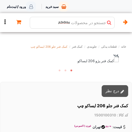
سبد خرید
ورود / ثبت‌نام
جستجو در محصولات
خانه
قطعات یدکی
جلوبندی
کمک فنر
کمک فنر جلو 206 ایساکو چپ
درج نظر
کمک فنر جلو 206 ایساکو چپ
کد کالا :
1500100310
به روز
فوری ( اکسپرس)
قیمت:
تهران