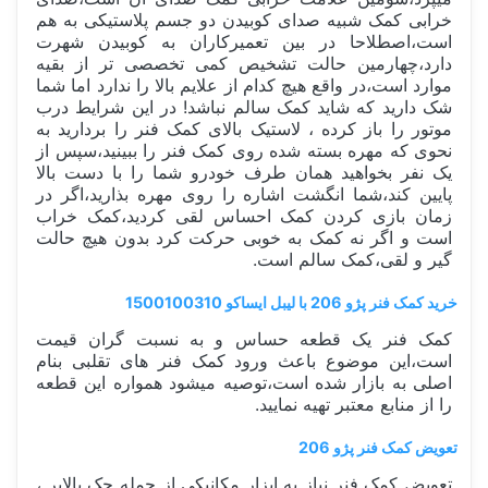
خرابی کمک شبیه صدای کوبیدن دو جسم پلاستیکی به هم
است،اصطلاحا در بین تعمیرکاران به کوبیدن شهرت
دارد،چهارمین حالت تشخیص کمی تخصصی تر از بقیه
موارد است،در واقع هیچ کدام از علایم بالا را ندارد اما شما
شک دارید که شاید کمک سالم نباشد! در این شرایط درب
موتور را باز کرده ، لاستیک بالای کمک فنر را بردارید به
نحوی که مهره بسته شده روی کمک فنر را ببینید،سپس از
یک نفر بخواهید همان طرف خودرو شما را با دست بالا
پایین کند،شما انگشت اشاره را روی مهره بذارید،اگر در
زمان بازی کردن کمک احساس لقی کردید،کمک خراب
است و اگر نه کمک به خوبی حرکت کرد بدون هیچ حالت
گیر و لقی،کمک سالم است.
خرید کمک فنر پژو 206 با لیبل ایساکو 1500100310
کمک فنر یک قطعه حساس و به نسبت گران قیمت
است،این موضوع باعث ورود کمک فنر های تقلبی بنام
اصلی به بازار شده است،توصیه میشود همواره این قطعه
را از منابع معتبر تهیه نمایید.
تعویض کمک فنر پژو 206
تعویض کمک فنر نیاز به ابزار مکانیکی از جمله جک بالابر ،