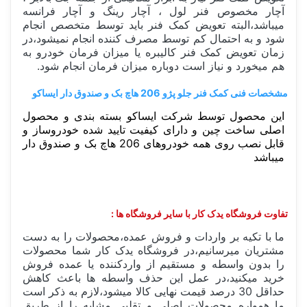
آچار مخصوص فنر لول ، آچار رینگ و آچار فرانسه
میباشد،البته تعویض کمک فنر باید توسط متخصص انجام
شود و به احتمال کم توسط مصرف کننده انجام نمیشود،در
زمان تعویض کمک فنر کالیبره یا میزان فرمان خودرو به
هم میخورد و نیاز است دوباره میزان فرمان انجام شود.
مشخصات فنی کمک فنر جلو پژو 206 هاچ بک و صندوق دار ایساکو
این محصول توسط شرکت ایساکو بسته بندی و محصول
اصلی ساخت چین و دارای کیفیت تایید شده خودروساز و
قابل نصب روی همه خودروهای 206 هاچ بک و صندوق دار
میباشد
تفاوت فروشگاه یدک کار با سایر فروشگاه ها :
ما با تکیه بر واردات و فروش عمده،محصولات را به دست
مشتریان میرسانیم،در فروشگاه یدک کار شما محصولات
را بدون واسطه و مستقیم از واردکننده یا عمده فروش
خرید میکنید،در عمل این حذف واسطه ها باعث کاهش
حداقل 30 درصد قیمت نهایی کالا میشود،لازم به ذکر است
ما همواره محصولات اصلی و تقلبی مشابه را از طریق