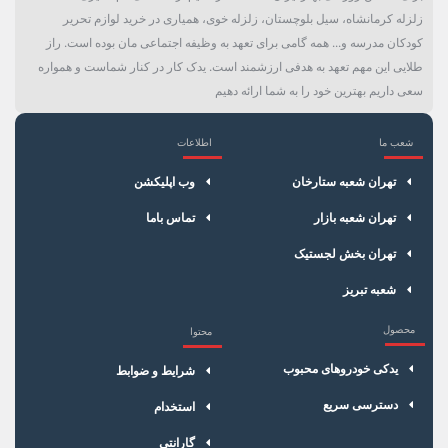
زلزله کرمانشاه، سیل بلوچستان، زلزله خوی، همیاری در خرید لوازم تحریر
کودکان مدرسه و... همه گامی برای تعهد به وظیفه اجتماعی مان بوده است. راز
طلایی این مهم تعهد به هدفی ارزشمند است. یدک کار در کنار شماست و همواره
سعی داریم بهترین خود را به شما ارائه دهیم
شعب ما
اطلاعات
×
سبد خرید
تهران شعبه ستارخان
وب اپلیکشن
تهران شعبه بازار
تماس باما
تهران بخش لجستیک
شعبه تبریز
محصول
محتوا
یدکی خودروهای محبوب
شرایط و ضوابط
دسترسی سریع
استخدام
گارانتی