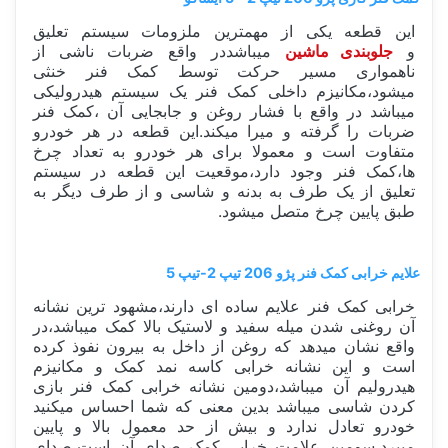
این قطعه یکی از مهمترین ملزومات سیستم تعلیق
و
جلوبندی ماشین
میباشددر واقع ضربات ناشی از
ناهمواری مسیر حرکت توسط کمک فنر خنثی
میشود،مکانیزم داخلی کمک فنر یک سیستم هیدرولیکی
میباشد در واقع با فشار روغن و جابجایی آن ،کمک فنر
ضربات را گرفته و میرا میکند.این قطعه در هر خودرو
متفاوت است و معمولا برای هر خودرو به تعداد چرخ
ها،کمک فنر وجود دارد،موقعیت این قطعه در سیستم
تعلیق از یک طرف به بدنه و شاسی و از طرف دیگر به
طبق پایین چرخ متصل میشود.
علایم خرابی کمک فنر پژو 206 تیپ 2-تیپ 5
خرابی کمک فنر علایم ساده ای دارند،مشهود ترین نشانه
آن روغنی شدن میله سفید و لاستیک بالا کمک میباشد،در
واقع نشان میدهد که روغن از داخل به بیرون نفوذ کرده
است و این نشانه خرابی کاسه نمد کمک و مکانیزم
هیدرولیم آن میباشد،دومین نشانه خرابی کمک فنر بازی
کردن شاسی میباشد بدین معنی که شما احساس میکنید
خودرو تعادل ندارد و بیش از حد معمول بالا و پایین
میپرد،سومین علامت خرابی کمک صدای آن است،صدای