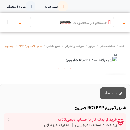
سبد خرید
ورود / ثبت‌نام
جستجو در محصولات
خانه
قطعات یدکی
موتور
سوخت و احتراق
شمع ماشین
شمع پلاتینیوم RC7PYP چمپیون
توقف عرضه
درج نظر
شمع پلاتینیوم RC7PYP چمپیون