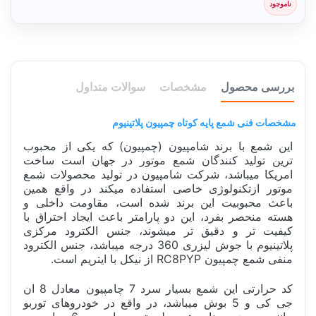
ناموجود
بررسی محصول
مشخصات
سوالات متداول
مشخصات فنی شمع پایه کوتاه چمپیون پلاتینیوم
این شمع با برند شامپیون (چمپیون) که یکی از محبوب
ترین تولید کنندگان شمع موتور در جهان است ساخت
امریکا میباشد، شرکت شامپیون در تولید محصولات شمع
موتور ازتکنولوژی خاصی استفاده میکند در واقع همین
باعث محبوبیت این برند شده است، مقاومت داخلی و
هسته منحصر بفرد، این دو پارامتر باعث ایجاد احتراق با
کیفیت تر و دقیق تر میشوند، جنس الکترود مرکزی
پلاتینیوم با جوش لیزری 360 درجه میباشد، جنس الکترود
منفی شمع چمپیون RC8PYP از نیکل با ایتریم است.
کد حرارتی این شمع بسیار سرد 7 چامپیون معادل 8 ان
جی کی و 5 بوش میباشد، در واقع در خودروهای توربو