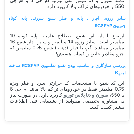
مانند سورن و دنا موتور ملی توربو، ام جی 6 و ام جی
550 و خودروهای تراکم بالا کاربرد دارد.
سایز رزوه، آچار ، پایه و فیلر شمع سوزنی پایه کوتاه
چمپیون RC8PYP
ارتفاع یا پایه این شمع اصطلاح عامیانه پایه کوتاه 19
میلیمتر است، سایز رزوه 14 میلیمتر و سایز اچار شمع 16
میلیمتر میباشد. گپ یا فیلر (دهانه) شمع 0.75 میلیمتر که
جزو مقادیر خاص و کمیاب هستش!
بررسی سازگاری و مناسب بودن شمع شامپیون RC8PYP ساخت
امریکا
این کد شمع با مشخصات کد حرارتی سرد و فیلر ویژه
0.75 میلیمتر فقط در خودروهای تراکم بالا مانند ام جی 6
یا 550،
سورن و دنا پلاس توربو
کاربرد دارد، در صورت نیاز
به مشاوره تخصصی میتوانید از پشتیبانی فنی اطلاعات
بیشتر کسب کنید.
سفارش من کی ارسال میشود؟
ساخت کشور
آمریکا USA