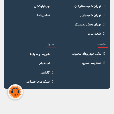
×
الکتریکی), آبکاری شده با نیکل
سبد خرید
تهران شعبه ستارخان
وب اپلیکشن
مقاومت R
5K.ohm
تهران شعبه بازار
تماس باما
کد حرارتی
8
تهران بخش لجستیک
شعبه تبریز
سایز آچار
16
محصول
محتوا
سایز رزوه
14
یدکی خودروهای محبوب
شرایط و ضوابط
نوع واشر
واشردار
دسترسی سریع
استخدام
ترمینال
ثابت
گارانتی
کارکرد
60 هزار کیلومتر
شبکه های اجتماعی
دسته بندی
شمع موتور
سبد خرید شما خالی است
برای شروع خرید، محصولات مورد نظر را اضافه کنید.