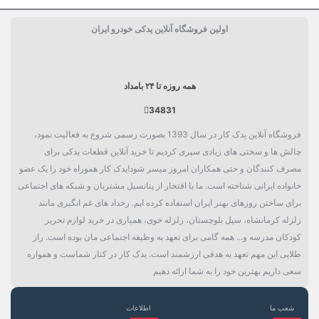
قیمت شمع موتور 1 عدد یا 1 دست؟
حداقل تعداد خرید شمع موتور
اولین فروشگاه آنلاین یدکی خودرو ایران
اندازه پایه
پایه استاندارد 19 میلی متر
جنس الکترود مرکزی
پلاتینیوم
همه روزه تا ۲۴ بامداد
قطر الکترود مرکزی
0.6 میلی متر
34831
شکل الکترود مرکزی
سوزنی
فروشگاه آنلاین یدک کار در سال 1393 بصورت رسمی شروع به فعالیت نمود،
جنس الکترود منفی
ایتریم, نیکل
چالش ها و سختی های زیادی سپری کردیم تا خرید آنلاین قطعات یدکی برای
مصرف کنندگان و حتی همکاران امروز میسر شود!یدک کار هموراه خود را یک عضو
فاصله بین الکترود
0.75 میلی متر
خانواده ایرانی شناخته است. ما با افتخار از پتانسیل مشتریان و شبکه های اجتماعی
برای ساختن روزهای بهتر ایران استفاده کرده ایم. رخداد های غم انگیزی مانند
شکل الکترود منفی
استاندارد
زلزله کرمانشاه، سیل بلوچستان، زلزله خوی، همیاری در خرید لوازم تحریر
کودکان مدرسه و... همه گامی برای تعهد به وظیفه اجتماعی مان بوده است. راز
ویژگی خاص
استفاده از چینی خاص جهت
طلایی این مهم تعهد به هدفی ارزشمند است. یدک کار در کنار شماست و همواره
قدرت بالاتر و انتقال حرارت بهتر,
سعی داریم بهترین خود را به شما ارائه دهیم
جوش °360 لیزری, جرقه زنی
پیشرفته, هسته مس, چینی
مقره‌ای (محافظت از تخلیه
شعب ما
اطلاعات