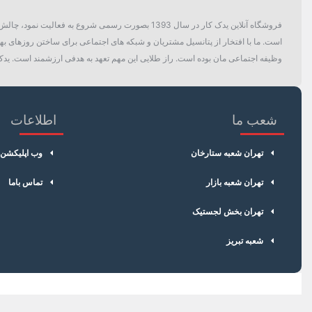
فروشگاه آنلاین یدک کار در سال 1393 بصورت رسمی ش
دسته بندی
است. ما با افتخار از پتانسیل مشتریان و شبکه های اجتماعی برای ساختن روزهای بهتر
وظیفه اجتماعی مان بوده است. راز طلایی این مهم تعهد به هدفی ارزشمند است. یدک 
شعب ما
اطلاعات
تهران شعبه ستارخان
وب اپلیکشن
تهران شعبه بازار
تماس باما
تهران بخش لجستیک
شعبه تبریز