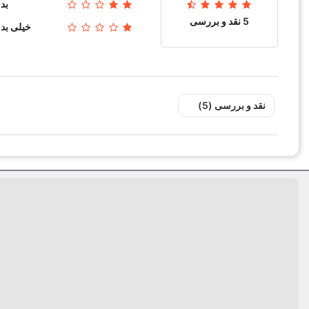
بد
فاصله بین الکترود
5 نقد و بررسی‌‌
خیلی بد
شکل الکترود منفی
ویژگی خاص
کد حرارتی
نقد و بررسی‌‌ (5)
رنگ خط
سایز آچار
سایز رزوه
نوع واشر
ترمینال
کارکرد
بسته بندی