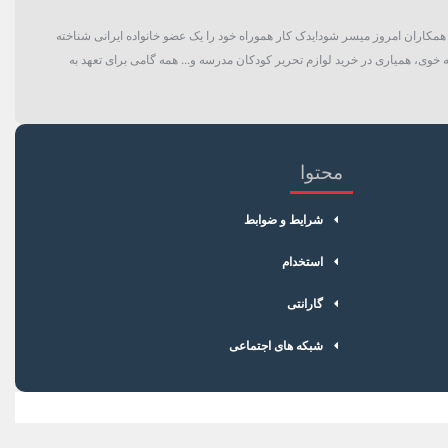
گان و حتی همکاران امروز میسر شود!یدک کار هموراه خود را یک عضو خانواده ایرانی شناخته
 خوی، همیاری در خرید لوازم تحریر کودکان مدرسه و... همه گامی برای تعهد به
محتوا
شرایط و ضوابط
استخدام
گارانتی
شبکه های اجتماعی