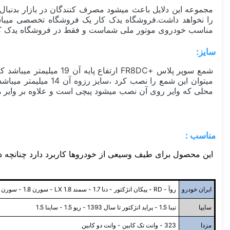
مجموعه این دلایل باعث میشود مصرف کنندگان در بازار بدنبال
را نخواهد داشت.فروشگاه یدک کار یک فروشگاه تخصصی میباشد،
مناسب خودروی موتور ملی شماست و فقط در فروشگاه یدک ک
سایز:
میتوان این شمع را 
محلی که وایر روی آن نصب میشود پیچی است و علاوه بر وایر ه
مناسب :
این محصول برای طیف وسیعی از خودروها کاربرد دارد چنانچه در 
ایران خودرو
روآ - RD - پیکان انژکتور - دنا 1.7 - سمند LX 1.8 - سورن 1.8 - سورن EF7 - سمند EF7
سایپا
تیبا 1.5 - پراید انژکتور تا سال 1393 - ریو 1.5 - ساینا 1.5
مزدا
323 - وانت تک کابین - وانت دو کابین