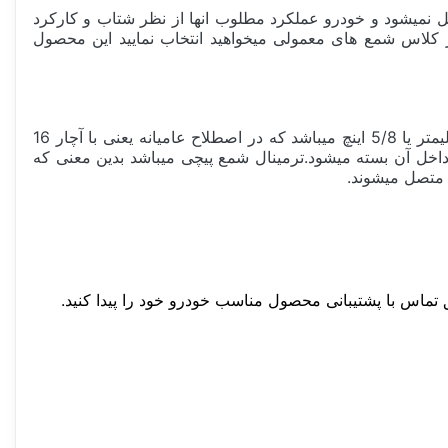
ل نمیشود و خودرو عملکرد مطلوب انها از نظر شتاب و کارکرد
ر کلاس شمع های معمولی میخواهید انتخاب نمایید این محصول
شمع سوپر پلاس +FR8DC ارتفاع پایه آن 19 میلیمتر میباشد که در اصطلاح عامیانه پایه استاندارد گفته میشود،سایز آچار آن 16 میلیمتر یا 5/8 اینچ میباشد که در اصطلاح عامیانه یعنی با آچار 16
شد که شمع موتور در داخل آن بسته میشود.ترمینال شمع پیچی میباشد بدین معنی که
 متصل میشوند.
 تماس با پشتیبانی محصول مناسب خودرو خود را پیدا کنید.