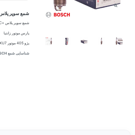
شمع سوپر پلاس +8DC
شمع سوپر پلاس +FR8DC مناسب سمند پایه گاز سوز
پارس موتور زانتیا
پژو 405 موتور XU7
شناسایی شمع BOSCH تقلبی