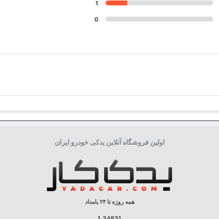
1
0.8 میلی متر
0
بُرش مخروطی, استاندارد
مقاومت فلزی شیشه ای, هسته مس, آبکار
8
آبی
16
14
اولین فروشگاه آنلاین یدکی خودرو ایران
واشردار
پیچی
40 هزار کیلومتر
همه روزه تا ۲۴ بامداد
جعبه تکی
34831