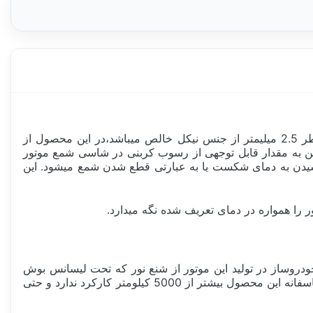
شمع سوپر پلاس +FR8DC از سری شمع موتور استاندارد خانواده بوش میباشد، ویژگی های بارز این محصول،الکترود نیکلی با قطر 2.5 میلیمتر از جنس نیکل خالص میباشد،در این محصول از
نین به مقدار قابل توجهی از رسوب کربنی در شاسی شمع موتور
ر دار برای جلوگیری از رسیدن به دمای شکست یا به عبارتی قطع شدن شمع میشود. این
ا همواره در دمای تعریف شده نگه میدارد.
دروساز در تولید این موتور از شنع نور که تحت لیسانس بوش
در ایران تولید میشود استفاده میکند البته این انتخاب دلیل تجاری دارد یا به عبارتی بدلیل پایین بودن قیمت نمونه ایرانی میباشد،اما متاسفانه این محصول بیشتر از 5000 کیلومتر کارکرد ندارد و حتی