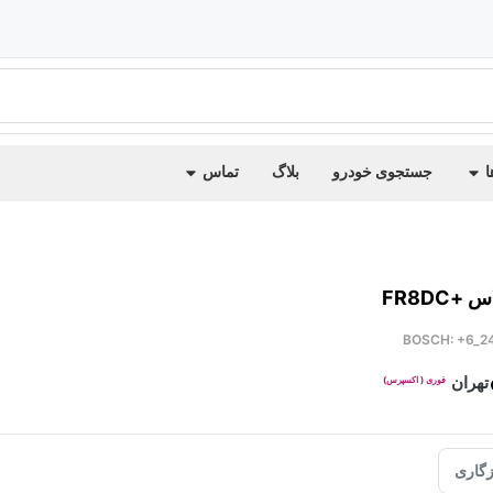
ا
جستجوی خودرو
بلاگ
تماس
FR8DC
BOSCH: +6_2
تهران
فوری ( اکسپرس)
گاری