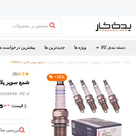
جستجو در محصولات
دسته بندی کالا
ویژه ها
جدیدترین ها
بیشترین درخواست ه
خانه
قطعات یدکی
موتور
سوخت و احتراق
شمع ماشین
شمع سوپر پلاس +FR8DC
4.3
(5)
‎−13%
شمع سوپر پلاس +
کد کالا :
42229659
قیمت:
به روز
بررسی ساز