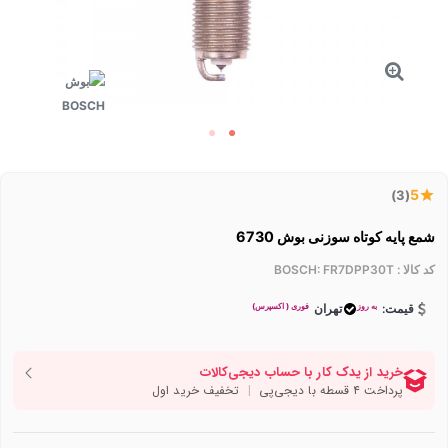
5
(3)
شمع پایه کوتاه سوزنی بوش 6730
کد کالا :
BOSCH: FR7DPP30T
به روز
فوری ( اکسپرس)
قیمت:
تهران