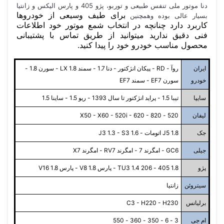
دنا موتور ملی تنفس طبیعی و توربو، پژو 405 و پارس الیکس و زانتیا
برای طیف وسیعی از خودروها
بسیار عالی بوده وهمچنین
کاربرد دارد چنانچه در انتخاب شمع موتور خود اطلاعات
فنی دقیق ندارید میتوانید از طریق تماس با پشتیبانی
محصول مناسب خودرو خود را پیدا کنید.
ایران
روآ - RD - پیکان انژکتور - دنا 1.7 - سمند LX 1.8 - سورن 1.8 -
خودرو
سورن EF7 - سمند EF7
سایپا
تیبا 1.5 - پراید انژکتور تا سال 1393 - ریو 1.5 - ساینا 1.5
لیفان
520 - X50 - X60 - 520i - 620 - 820
جک
J5 1.8 اتومات - J3 1.3 - S3 1.6
جیلی
GC6 - امگرند 7 - امگرند RV7 - امگرند X7
پژو
1.8 405 - 206 TU3 1.4 - پارس V8 1.8 - پارس 1.8 V16
سیتروئن
زانتیا
برلیانس
C3 - H220 - H230
ام جی
3 - 6 - 350 - 360 - 550