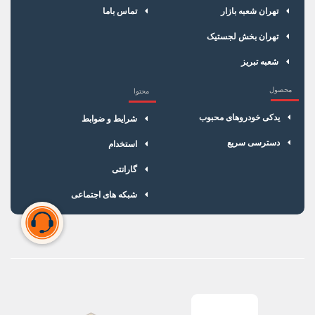
نوع واشر
واشردار
تهران شعبه بازار
تماس باما
تهران بخش لجستیک
ترمینال
ثابت
شعبه تبریز
کارکرد
60 هزار کیلومتر
محصول
محتوا
بسته بندی
جعبه 4تایی
یدکی خودروهای محبوب
شرایط و ضوابط
دسته بندی
شمع موتور
دسترسی سریع
استخدام
گارانتی
شبکه های اجتماعی
سبد خرید شما خالی است
برای شروع خرید، محصولات مورد نظر را اضافه کنید.