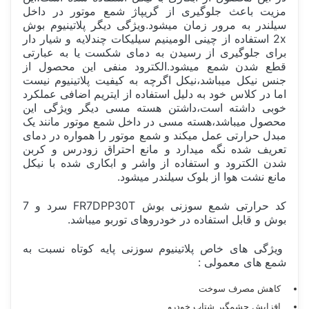
مزیت باعث جلوگیری از گریپاژ شمع موتور در داخل
سیلندر به مرور زمان میشود.ویژگی دیگر پلاتینیوم بوش
2x استفاده از چینی الومینیم سیلیکات چندلایه و شیار دار
برای جلوگیری از رسیدن به دمای شکست یا به عبارتی
قطع شدن شمع میشود.الکترود منفی این محصول از
جنس نیکل میباشد،نیکل اگرچه به کیفیت پلاتینیوم نیست
اما در کلاس خود به دلیل استفاده از ایتریم اضافی عملکرد
خوبی داشته است،داشتن هسته مسی دیگر ویژگی این
محصول میباشد،هسته مسی در داخل شمع موتور مانند یک
مبدل حرارتی عمل میکند و شمع موتور را همواره در دمای
تعریف شده نگه میدارد و مانع احتراق زودرس و کربن
شدن الکترود و استفاده از واشر و ابکاری شده با نیکل
مانع نشت هوا از بلوک سیلندر میشود.
کد حرارتی شمع سوزنی بوش FR7DPP30T سرد و 7
بوش و قابل استفاده در خودروهای توربو میباشد.
ویژگی های خاص پلاتینیوم سوزنی پایه کوتاه نسبت به
شمع های معمولی :
کاهش مصرف سوخت
افزایش چشمگیر شتاب خودرو