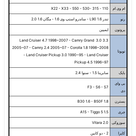
ام وی ام
110 - 315 -530 - 550 - X22 - X33
رنو
تندر L90 1.6 - ساندرو استپ وی 1.6 - مگان 1.6 2.0
پروتون
ایمپین
Land Cruiser 4.7 1998~2007 - Camry Grand 3.0 3.3
2005~07 - Camry 2.4 2005~07 - Corolla 1.8 1998~2008
تویوتا
- Land Cruiser Pickup 3.0 1990~95 - Land Cruiser
Pickup 4.5 1996~97
بایک
سابرینا 1.5 - سنوا 2.4
بی وای
F3 - S6 - S7
دی
بسترن
B30 1.6 - B50F 1.8
چری
A15 - Tiggo 5 1.5
سوزوکی
Vitara 2.0
کاپرا
2 - دو کابین