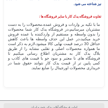
نیز شناخته می شود.
تفاوت فروشگاه یدک کار با سایر فروشگاه ها :
ما با تکیه بر واردات و فروش عمده،محصولات را به دست
مشتریان میرسانیم،در فروشگاه یدک کار شما محصولات
را بدون واسطه و مستقیم از واردکننده یا عمده فروش
خرید میکنید،در عمل این حذف واسطه ها باعث کاهش
حداقل 30 درصد قیمت نهایی کالا میشود،لازم به ذکر است
ما همواره محصولات اصلی و تقلبی مشابه را از طریق
بلاگ یدک کار به مشتریان اطلاع رسانی میکنیم تا
فروشگاه های نا معتبر و سود جو با قیمت های کاذب و
کمی پایین تر از قیمت یدک کار نتوانند حقوق شما در
خریداری محصولات اورجینال را ضایع نمایند.
سفارش من کی ارسال میشود؟
ساخت کشور
آلمان Germany
قیمت شمع موتور 1 عدد یا 1 دست؟
حداقل تعداد خرید شمع موتور
اولین فروشگاه آنلاین یدکی خودرو ایران
اندازه پایه
پایه استاندارد 19 میلی متر