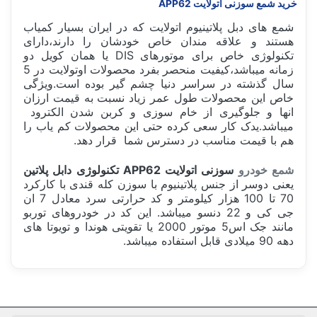
خرید شمع سوزنی اتولایت APP62
شمع های دبل پلاتینیوم اتولایت که در ایران بسیار کمیاب
هستند و علاقه مندان خاص خودشان را دارند،دارای
تکنولوژی خاص برای موتورهای DIS یا همان کویل دو
زمانه میباشد،کیفیت منحصر بفرد محصولات اوتولایت در 5
سال گذشته در سراسر دنیا چشم گیر بوده است.ویژگی
خاص این محصولات طول عمر زیاد نسبت به قیمت ارزان
انها و جلوگیری از خام سوزی و کربن شدن الکترود
میباشد.یدک کار سعی کرده حتی این محصولات کم یاب را
هم با قیمت مناسب در دسترس شما قرار دهد.
شمع خودرو
سوزنی اتولایت APP62 تکنولوژی دابل پلاتین
یعنی دوسر از جنس پلاتینیوم با سوزن کله قندی با کارکرد
70 تا 100 هزار کیلومتر و کد حرارتی سرد معادل 7 ان
جی کی و 22 دنسو میباشد. این کد در خودروهای توربو
مانند جک اس5 موتور 2000 یا تقویتی هوندا و تویوتا های
دهه 90 میلادی قابل استفاده میباشد.
سفارش من کی ارسال میشود؟
ساخت کشور
بریتانیا United Kingdom
قیمت شمع موتور 1 عدد یا 1 دست؟