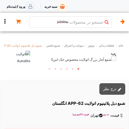
سبد خرید
ورود / ثبت‌نام
جستجو در محصولات
خانه
قطعات یدکی
موتور
سوخت و احتراق
شمع ماشین
شمع دبل پلاتینیوم اتولایت APP-62 انگلستان
درج نظر
شمع دبل پلاتینیوم اتولایت APP-62 انگلستان
به روز
فوری ( اکسپرس)
قیمت:
تهران