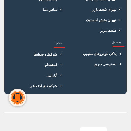
سایز رزوه
14
تهران شعبه بازار
تماس باما
تهران بخش لجستیک
نوع واشر
واشردار
شعبه تبریز
ترمینال
پیچی
محصول
محتوا
کارکرد
70 هزار کیلومتر
یدکی خودروهای محبوب
شرایط و ضوابط
بسته بندی
جعبه 4تایی
دسترسی سریع
استخدام
دسته بندی
شمع موتور
گارانتی
شبکه های اجتماعی
سبد خرید شما خالی است
برای شروع خرید، محصولات مورد نظر را اضافه کنید.