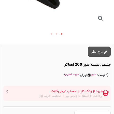
درج نظر
چشمی شیشه شور 206 ایساکو
به روز
فوری ( اکسپرس)
قیمت:
تهران