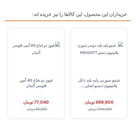
ساخت کشور
ایران Iran
خریداران این محصول، این کالاها را نیز خریده اند:
موقعیت
جلو
دسته بندی
بدنه
شمع سوزنی پایه بلند دابل
فیوز دو شاخ 40 آمپر
پلاتینیوم دنسو اصلی...
فلوسر آلمان
999,900 تومان
77,040 تومان
1,100,000 تومان
85,600 تومان