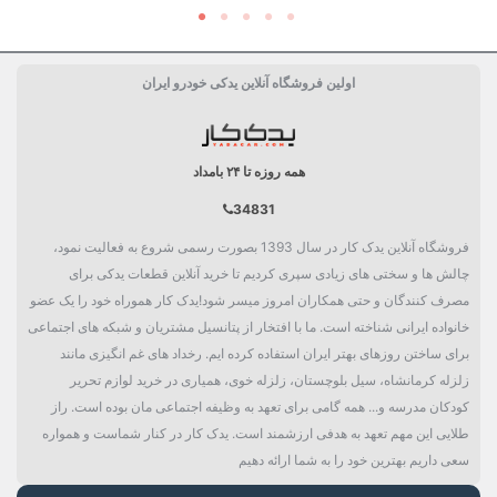
اولین فروشگاه آنلاین یدکی خودرو ایران
همه روزه تا ۲۴ بامداد
34831
فروشگاه آنلاین یدک کار در سال 1393 بصورت رسمی شروع به فعالیت نمود،
چالش ها و سختی های زیادی سپری کردیم تا خرید آنلاین قطعات یدکی برای
مصرف کنندگان و حتی همکاران امروز میسر شود!یدک کار هموراه خود را یک عضو
خانواده ایرانی شناخته است. ما با افتخار از پتانسیل مشتریان و شبکه های اجتماعی
برای ساختن روزهای بهتر ایران استفاده کرده ایم. رخداد های غم انگیزی مانند
زلزله کرمانشاه، سیل بلوچستان، زلزله خوی، همیاری در خرید لوازم تحریر
کودکان مدرسه و... همه گامی برای تعهد به وظیفه اجتماعی مان بوده است. راز
طلایی این مهم تعهد به هدفی ارزشمند است. یدک کار در کنار شماست و همواره
سعی داریم بهترین خود را به شما ارائه دهیم