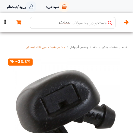
سبد خرید
ورود / ثبت‌نام
جستجو در محصولات
خانه
قطعات یدکی
بدنه
چشمی آب پاش
چشمی شیشه شور 206 ایساکو
‎−33.3%