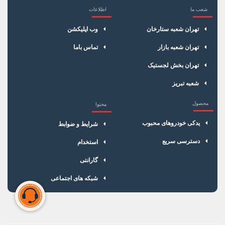
شعب ما
اطلاعات
×
سبد خرید
تهران شعبه ستارخان
وب اپلیکشن
تهران شعبه بازار
تماس باما
تهران بخش لجستیک
شعبه تبریز
محصول
محتوا
یدکی خودروهای محبوب
شرایط و ضوابط
دسترسی سریع
استخدام
گارانتی
شبکه های اجتماعی
سبد خرید شما خالی است
برای شروع خرید، محصولات مورد نظر را اضافه کنید.