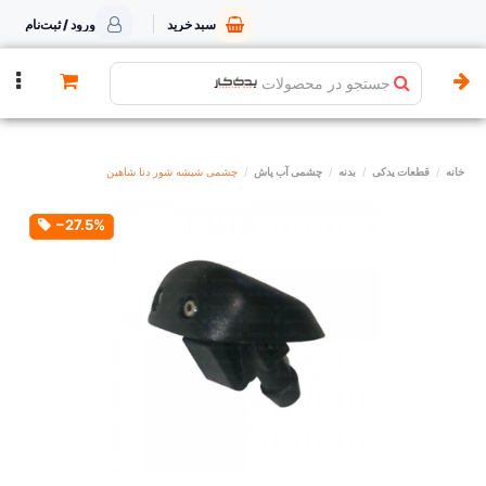
سبد خرید
ورود / ثبت‌نام
جستجو در محصولات
خانه
قطعات یدکی
بدنه
چشمی آب پاش
چشمی شیشه شور دنا شاهین
‎−27.5%