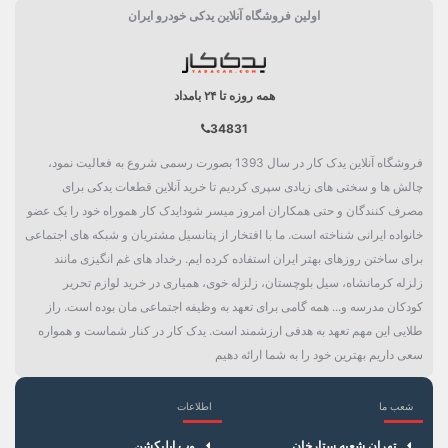
اولین فروشگاه آنلاین یدکی خودرو ایران
موقعیت
جلو
دسته بندی
بدنه
همه روزه تا ۲۴ بامداد
34831
فروشگاه آنلاین یدک کار در سال 1393 بصورت رسمی شروع به فعالیت نمود،
چالش ها و سختی های زیادی سپری کردیم تا خرید آنلاین قطعات یدکی برای
مصرف کنندگان و حتی همکاران امروز میسر شود!یدک کار هموراه خود را یک عضو
خانواده ایرانی شناخته است. ما با افتخار از پتانسیل مشتریان و شبکه های اجتماعی
برای ساختن روزهای بهتر ایران استفاده کرده ایم. رخداد های غم انگیزی مانند
زلزله کرمانشاه، سیل بلوچستان، زلزله خوی، همیاری در خرید لوازم تحریر
کودکان مدرسه و... همه گامی برای تعهد به وظیفه اجتماعی مان بوده است. راز
طلایی این مهم تعهد به هدفی ارزشمند است. یدک کار در کنار شماست و همواره
سعی داریم بهترین خود را به شما ارائه دهیم
شعب ما
اطلاعات
×
سبد خرید
تهران شعبه ستارخان
وب اپلیکشن