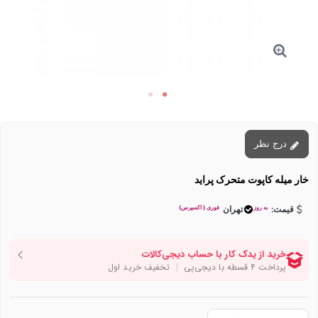
درج نظر
خار میله کاپوت متحرک پراید
به روز
فوری ( اکسپرس)
قیمت:
تهران