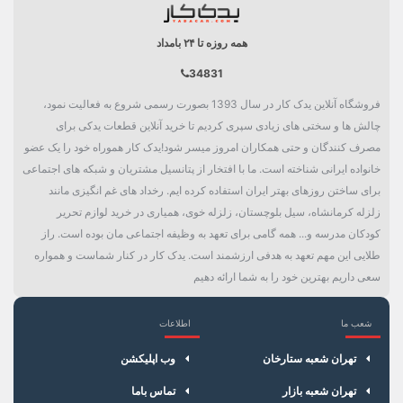
همه روزه تا ۲۴ بامداد
34831
فروشگاه آنلاین یدک کار در سال 1393 بصورت رسمی شروع به فعالیت نمود،
چالش ها و سختی های زیادی سپری کردیم تا خرید آنلاین قطعات یدکی برای
مصرف کنندگان و حتی همکاران امروز میسر شود!یدک کار هموراه خود را یک عضو
خانواده ایرانی شناخته است. ما با افتخار از پتانسیل مشتریان و شبکه های اجتماعی
برای ساختن روزهای بهتر ایران استفاده کرده ایم. رخداد های غم انگیزی مانند
زلزله کرمانشاه، سیل بلوچستان، زلزله خوی، همیاری در خرید لوازم تحریر
کودکان مدرسه و... همه گامی برای تعهد به وظیفه اجتماعی مان بوده است. راز
طلایی این مهم تعهد به هدفی ارزشمند است. یدک کار در کنار شماست و همواره
سعی داریم بهترین خود را به شما ارائه دهیم
شعب ما
اطلاعات
×
سبد خرید
تهران شعبه ستارخان
وب اپلیکشن
تهران شعبه بازار
تماس باما