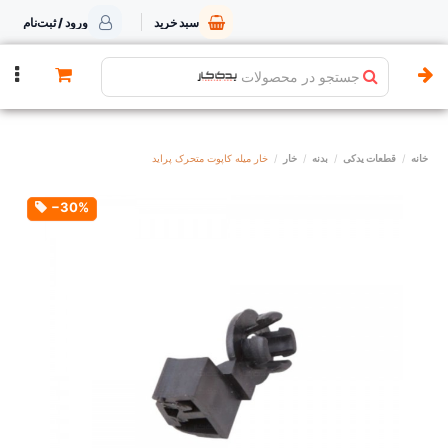
سبد خرید
ورود / ثبت‌نام
جستجو در محصولات
خانه
قطعات یدکی
بدنه
خار
خار میله کاپوت متحرک پراید
‎−30%