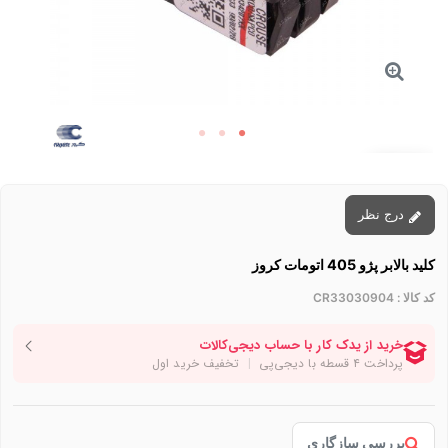
توقف عرضه
درج نظر
کلید بالابر پژو 405 اتومات کروز
کد کالا :
CR33030904
بررسی سازگاری