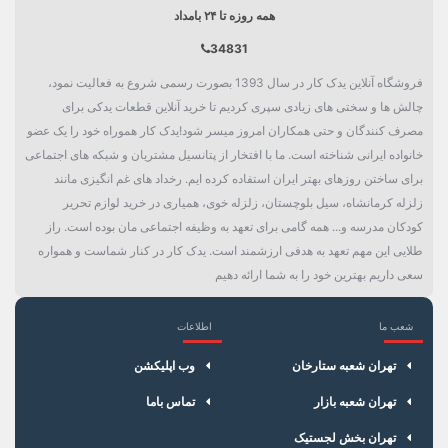
همه روزه تا ۲۴ بامداد
34831
فروشگاه آنلاین یدک کار در سال 1393 بصورت رسمی شروع به فعالیت نمود،
چالش ها و سختی های زیادی سپری کردیم تا خرید آنلاین قطعات یدکی برای
مصرف کنندگان و حتی همکاران امروز میسر شود!یدک کار هموراه خود را یک عضو
خانواده ایرانی شناخته است. ما با افتخار از پتانسیل مشتریان و شبکه های اجتماعی
برای ساختن روزهای بهتر ایران استفاده کرده ایم. رخداد های غم انگیزی مانند
زلزله کرمانشاه، سیل بلوچستان، زلزله خوی، همیاری در خرید لوازم تحریر
کودکان مدرسه و... همه گامی برای تعهد به وظیفه اجتماعی مان بوده است. راز
طلایی این مهم تعهد به هدفی ارزشمند است. یدک کار در کنار شماست و همواره
سعی داریم بهترین خود را به شما ارائه دهیم
شعب ما
اطلاعات
×
سبد خرید
تهران شعبه ستارخان
وب اپلیکشن
تهران شعبه بازار
تماس باما
تهران بخش لجستیک