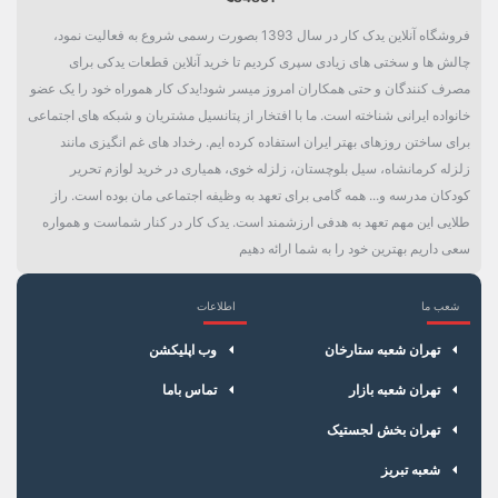
فروشگاه آنلاین یدک کار در سال 1393 بصورت رسمی شروع به فعالیت نمود،
چالش ها و سختی های زیادی سپری کردیم تا خرید آنلاین قطعات یدکی برای
مصرف کنندگان و حتی همکاران امروز میسر شود!یدک کار هموراه خود را یک عضو
خانواده ایرانی شناخته است. ما با افتخار از پتانسیل مشتریان و شبکه های اجتماعی
برای ساختن روزهای بهتر ایران استفاده کرده ایم. رخداد های غم انگیزی مانند
زلزله کرمانشاه، سیل بلوچستان، زلزله خوی، همیاری در خرید لوازم تحریر
کودکان مدرسه و... همه گامی برای تعهد به وظیفه اجتماعی مان بوده است. راز
طلایی این مهم تعهد به هدفی ارزشمند است. یدک کار در کنار شماست و همواره
سعی داریم بهترین خود را به شما ارائه دهیم
شعب ما
اطلاعات
×
سبد خرید
تهران شعبه ستارخان
وب اپلیکشن
تهران شعبه بازار
تماس باما
تهران بخش لجستیک
شعبه تبریز