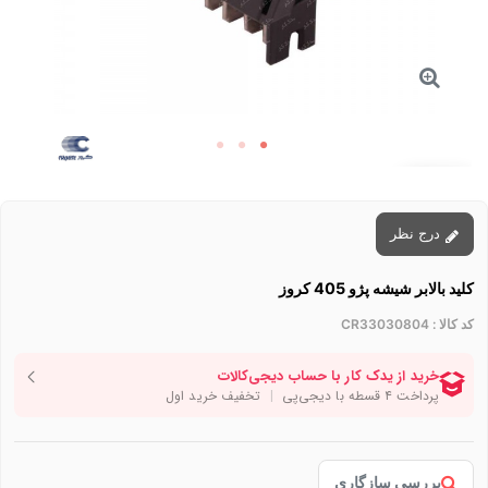
توقف عرضه
درج نظر
کلید بالابر شیشه پژو 405 کروز
کد کالا :
CR33030804
بررسی سازگاری