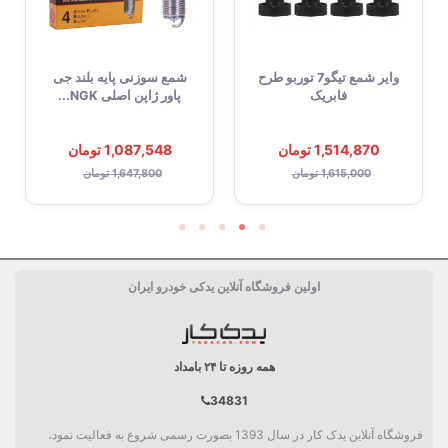
وایر شمع تیگو7 توربو طرح
شمع سوزنی پایه بلند جی
فابریک
پاور ژاپن اصلی NGK...
1,514,870 تومان
1,087,548 تومان
1,615,000 تومان
1,647,800 تومان
اولین فروشگاه آنلاین یدکی خودرو ایران
همه روزه تا ۲۴ بامداد
34831
فروشگاه آنلاین یدک کار در سال 1393 بصورت رسمی شروع به فعالیت نمود،