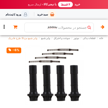
خرید مطمئن از یدک کار
خرید
با دیجی‌کالا
بهترین قیمت ایران
+ ارسال سریع
۴ قسط
سبد خرید
ورود / ثبت‌نام
جستجو در محصولات
خانه
قطعات یدکی
موتور
سوخت و احتراق
وایر شمع
وایر شمع مزدا3 طرح فابریک
‎−6%