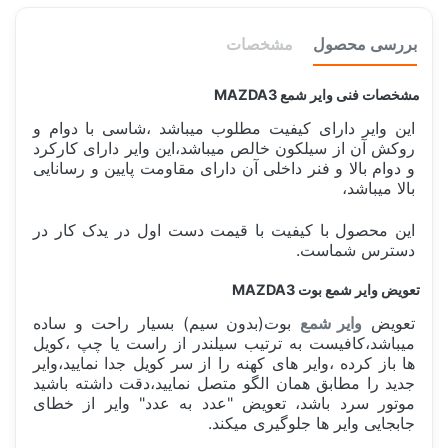
بررسی محصول
مشخصات
مشخصات فنی وایر شمع MAZDA3
این وایر دارای کیفیت مطلوب میباشد ،شاسی با دوام و
روکش آن از سیلکون خالص میباشد،این وایر دارای کارکرد
و دوام بالا و فنر داخلی آن دارای مقاومت پایین و رسانایی
بالا میباشد،
این محصول با کیفیت با قیمت دست اول در یدک کار در
دسترس شماست.
تعویض وایر شمع بوت MAZDA3
تعویض
وایر شمع
بوت(بدون سیم) بسیار راحت و ساده
میباشد،کافیست به ترتیب سیلندر از راست یا چپ ،کویل
ها باز کرده ،وایر های کهنه را از سر کویل جدا نمایید،وایر
جدید را مطابق همان الگو متصل نمایید،دقت داشته باشید
موتور سرد باشد، تعویض "عدد به عدد" وایر از خطای
جابجایی وایر ها جلوگیری میکند.