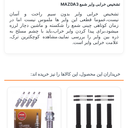
تشخیص خرابی وایر شمع MAZDA3
تشخیص خرابی وایر بدون سیم راحت و آسان
نیست،عموما قطعی این وایر ها ملموس نیست اما در
زمان کوتاهی چینی شمع را شکسته و ماشین دچار لرزه
میشود،برای پیدا کردن وایر خراب،باید با چشم مسلح به
ذره بین وایر را بررسی نمایید،مشاهده کوچکترین ترک،
علامت خرابی وایر است.
ساخت کشور
ایران Iran
خریداران این محصول، این کالاها را نیز خریده اند:
کارکرد
50هزار کیلومتر
دسته بندی
برق خودرو