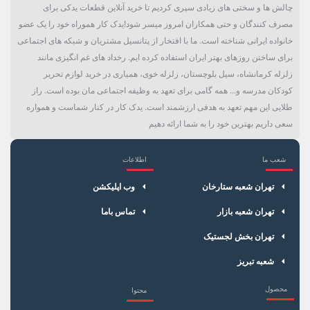
چالش ها و سختی های زیادی سپری کردیم تا خرید آنلاین قطعات یدکی برای
مصرف کنندگان و حتی همکاران امروز میسر شود!یدک کار هموراه خود را یک عضو
خانواده ایرانی شناخته است. ما با افتخار از پتانسیل مشتریان و شبکه های اجتماعی
برای ساختن روزهای بهتر ایران استفاده کرده ایم. رخداد های غم انگیزی مانند
زلزله کرمانشاه، سیل بلوچستان، زلزله خوی، همیاری در خرید لوازم تحریر
کودکان مدرسه و... همه گامی برای تعهد به وظیفه اجتماعی مان بوده است. راز
طلایی این مهم تعهد به هدفی ارزشمند است. یدک کار در کنار شماست و همواره
سعی داریم بهترین خود را به شما ارائه دهیم
شعب ما
اطلاعات
×
سبد خرید
تهران شعبه ستارخان
وب اپلیکشن
تهران شعبه بازار
تماس باما
تهران بخش لجستیک
شعبه تبریز
محصول
محتوا