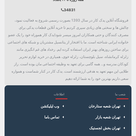
کارکرد
0
34831
بسته بندی
0
فروشگاه آنلاین یدک کار در سال 1393 بصورت رسمی شروع به فعالیت نمود،
دسته بندی
0
چالش ها و سختی های زیادی سپری کردیم تا خرید آنلاین قطعات یدکی برای
مصرف کنندگان و حتی همکاران امروز میسر شود!یدک کار هموراه خود را یک عضو
خانواده ایرانی شناخته است. ما با افتخار از پتانسیل مشتریان و شبکه های اجتماعی
برای ساختن روزهای بهتر ایران استفاده کرده ایم. رخداد های غم انگیزی مانند
زلزله کرمانشاه، سیل بلوچستان، زلزله خوی، همیاری در خرید لوازم تحریر
کودکان مدرسه و... همه گامی برای تعهد به وظیفه اجتماعی مان بوده است. راز
طلایی این مهم تعهد به هدفی ارزشمند است. یدک کار در کنار شماست و همواره
سعی داریم بهترین خود را به شما ارائه دهیم
شعب ما
اطلاعات
×
سبد خرید
تهران شعبه ستارخان
وب اپلیکشن
تهران شعبه بازار
تماس باما
تهران بخش لجستیک