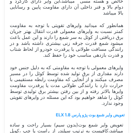
خالص و هسته مسی میباشد،این وایر دارای کارکرد و
دوام بالا و فنر داخلی آن دارای مقاومت پایین و رسانایی
بالا میباشد
همانطور که میدانید وایرهای تقویتی با توجه به مقاومت
کمتر نسبت به وایرهای معمولی قدرت انتقال بهتر جریان
برق دریافتی از کوئل به سر شمع را دارند و این عمل باعث
میشود شمع قدرت جرقه زنی بیشتری داشته باشد و در
رانندگی مسافت طولانی یا پرقدرت خودرو از لحاظ شتاب
و قدرت بازدهی مناسب خود را حفظ کند.
وایرهای معمولی با توجه به مقاومتی که به دلیل جنس خود
دارند مقداری از برق تولید شده توسط کوئل را در مسیر
مصرف میکنند و از آنجایی که مقاومت رابطه مستقیمی با
حرارت دارد با رانندگی طولانی مدت یا پرقدرت مقاومت
وایرها بالاتر رفته و از بین رفتن بیشتر برق تولیدی توسط
کوئل را شاهد خواهیم بود که این مسئله در وایرهای تقویتی
وجود ندارد.
تعویض وایر شمع بوت پژو پارس ELX 1.8
تعویض وایر شمع بوت(بدون سیم) بسیار راحت و ساده
میباشد،کافیست به ترتیب سیلندر از راست یا چپ ،کویل