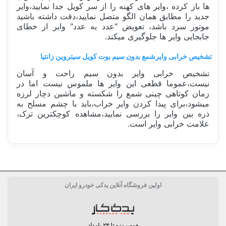
ها باز کرده ،وایر های کهنه را از سر کویل جدا نمایید،وایر
جدید را مطابق همان الگو متصل نمایید،دقت داشته باشید
موتور سرد باشد، تعویض "عدد به عدد" وایر از خطای
جابجایی وایر ها جلوگیری میکند.
تشخیص خرابی وایرشمع بدون سیم بوت کویل سیتروین زانتیا
تشخیص خرابی وایر بدون سیم راحت و آسان
نیست،عموما قطعی این وایر ها ملموس نیست اما در
زمان کوتاهی چینی شمع را شکسته و ماشین دچار لرزه
میشود،برای پیدا کردن وایر خراب،باید با چشم مسلح به
ذره بین وایر را بررسی نمایید،مشاهده کوچکترین ترک،
علامت خرابی وایر است.
ساخت کشور
0
اولین فروشگاه آنلاین یدکی خودرو ایران
جنس الکترود مرکزی
0
ویژگی خاص
0
همه روزه تا ۲۴ بامداد