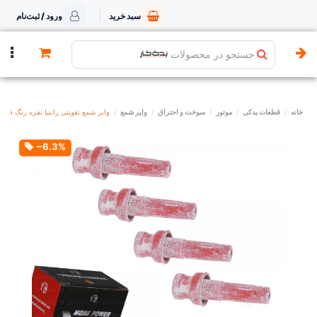
سبد خرید
ورود / ثبت‌نام
جستجو در محصولات
خانه
قطعات یدکی
موتور
سوخت و احتراق
وایر شمع
وایر شمع تقویتی زانتیا نقره رنگ قرمز
‎−6.3%