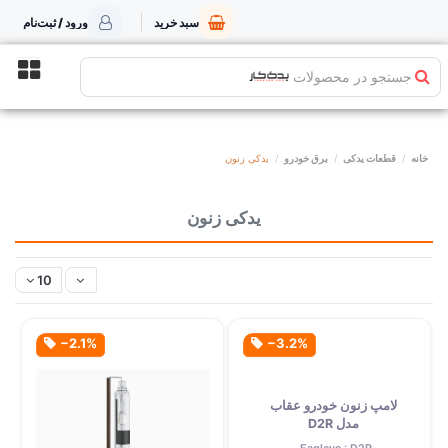
سبد خرید
ورود / ثبت‌نام
جستجو در محصولات
خانه
قطعات یدکی
برق خودرو
یدکی زنون
یدکی زنون
10
‎−2.1%
‎−3.2%
لامپ زنون خودرو عقاب
مدل D2R