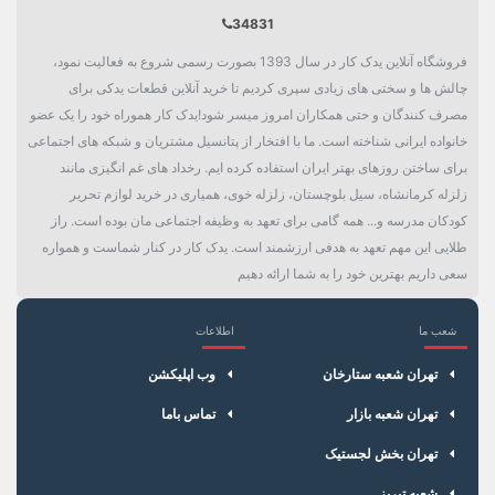
34831
فروشگاه آنلاین یدک کار در سال 1393 بصورت رسمی شروع به فعالیت نمود،
چالش ها و سختی های زیادی سپری کردیم تا خرید آنلاین قطعات یدکی برای
مصرف کنندگان و حتی همکاران امروز میسر شود!یدک کار هموراه خود را یک عضو
خانواده ایرانی شناخته است. ما با افتخار از پتانسیل مشتریان و شبکه های اجتماعی
برای ساختن روزهای بهتر ایران استفاده کرده ایم. رخداد های غم انگیزی مانند
زلزله کرمانشاه، سیل بلوچستان، زلزله خوی، همیاری در خرید لوازم تحریر
کودکان مدرسه و... همه گامی برای تعهد به وظیفه اجتماعی مان بوده است. راز
طلایی این مهم تعهد به هدفی ارزشمند است. یدک کار در کنار شماست و همواره
سعی داریم بهترین خود را به شما ارائه دهیم
شعب ما
اطلاعات
×
سبد خرید
تهران شعبه ستارخان
وب اپلیکشن
تهران شعبه بازار
تماس باما
تهران بخش لجستیک
شعبه تبریز