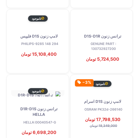
ناموجود
ترانس زنون D1S-D1R
لامپ زنون D1S فلیپس
PHILIPS-9285 148 294
GENUNE PART :
130732927200
15,108,400 تومان
5,724,500 تومان
‎−3%
ناموجود
ناموجود
لامپ زنون D1S اسرام
ترانس زنون D1R-D1S
OSRAM PK32d-266140
HELLA
17,798,530 تومان
HELLA:00040547-G
18,349,000 تومان
6,698,200 تومان