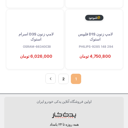
ناموجود
لامپ زنون D1S فلیپس
لامپ زنون D3S اسرام
استوک
استوک
OSRAM-66340CBI
PHILIPS-9285 148 294
4,750,800 تومان
6,026,000 تومان
2
1
اولین فروشگاه آنلاین یدکی خودرو ایران
همه روزه تا ۲۴ بامداد