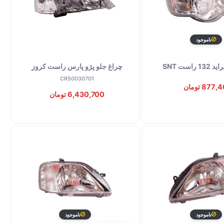
ناموجود
راست SNT
چراغ جلو پژو پارس راست کروز
CR50030701
877 تومان
6,430,700 تومان
ناموجود
ناموجود