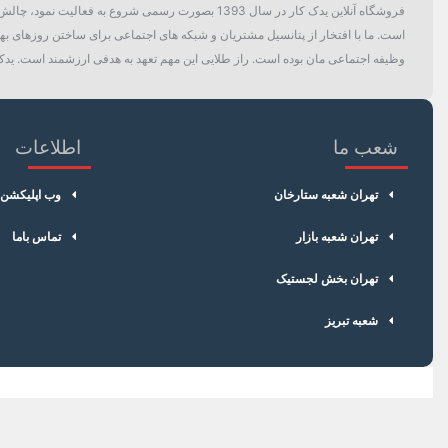
فروشگاه آنلاین یدک کار در سال 1393 بصورت رسمی ش
است. ما با افتخار از پتانسیل مشتریان و شبکه های اجتماعی برای ساختن روزهای بهتر
وظیفه اجتماعی مان بوده است. راز طلایی این مهم تعهد به هدفی ارزشمند است. یدک 
شعب ما
اطلاعات
تهران شعبه ستارخان
وب اپلیکشن
تهران شعبه بازار
تماس باما
تهران بخش لجستیک
شعبه تبریز