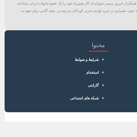
گان و حتی همکاران امروز میسر شود!یدک کار هموراه خود را یک عضو خانواده ایرانی شناخته
 خوی، همیاری در خرید لوازم تحریر کودکان مدرسه و... همه گامی برای تعهد به
محتوا
شرایط و ضوابط
استخدام
گارانتی
شبکه های اجتماعی