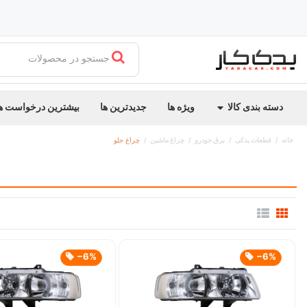
جستجو در محصولات
دسته بندی کالا
ویژه ها
جدیدترین ها
بیشترین درخواست ه
خانه
قطعات یدکی
برق خودرو
چراغ ماشین
چراغ جلو
‎−6%
‎−6%