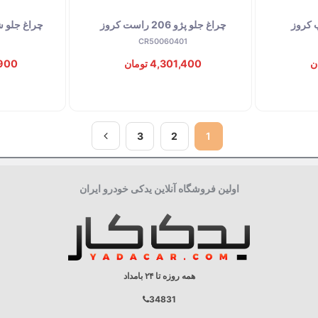
توقف عرضه
توقف عرضه
چراغ جلو پژو 206 راست کروز
چراغ جلو شرک
CR50060401
4,301,400 تومان
9,900
3
2
1
اولین فروشگاه آنلاین یدکی خودرو ایران
همه روزه تا ۲۴ بامداد
34831