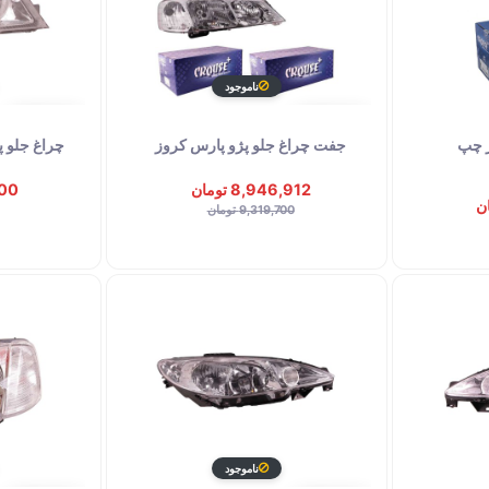
ناموجود
توقف عرضه
توقف عرضه
ز چپ
جفت چراغ جلو پژو پارس کروز
چراغ جلو پراید 132 
8,946,912 تومان
,400
9,319,700 تومان
ناموجود