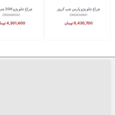
توقف عرضه
توقف عرضه
چراغ جلو پژو پارس چپ کروز
چراغ جلو پژو 206 چپ کروز
CR50060501
CR50030801
6,430,700 تومان
4,301,400 تومان