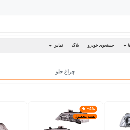
ا
جستجوی خودرو
بلاگ
تماس
چراغ جلو
‎−4%
بسته محصول