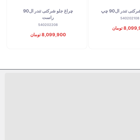
توقف عرضه
تی تندر ال90 چپ
چراغ جلو شرکتی تندر ال90
راست
540202108
540202208
8,09 تومان
8,099,900 تومان