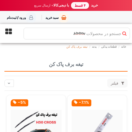
خرید مطمئن از یدک کار
خرید
با دیجی‌کالا
بهترین قیمت ایران
+ ارسال سریع
۴ قسط
سبد خرید
ورود / ثبت‌نام
جستجو در محصولات
خانه
قطعات یدکی
بدنه
تیغه برف پاک کن
تیغه برف پاک کن
فیلتر
‎−5%
‎−7.1%