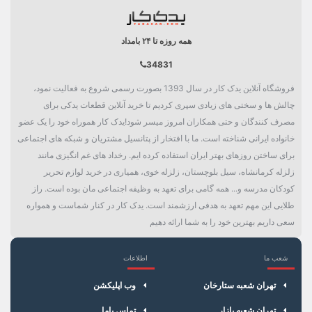
همه روزه تا ۲۴ بامداد
34831
فروشگاه آنلاین یدک کار در سال 1393 بصورت رسمی شروع به فعالیت نمود،
چالش ها و سختی های زیادی سپری کردیم تا خرید آنلاین قطعات یدکی برای
مصرف کنندگان و حتی همکاران امروز میسر شود!یدک کار هموراه خود را یک عضو
خانواده ایرانی شناخته است. ما با افتخار از پتانسیل مشتریان و شبکه های اجتماعی
برای ساختن روزهای بهتر ایران استفاده کرده ایم. رخداد های غم انگیزی مانند
زلزله کرمانشاه، سیل بلوچستان، زلزله خوی، همیاری در خرید لوازم تحریر
کودکان مدرسه و... همه گامی برای تعهد به وظیفه اجتماعی مان بوده است. راز
طلایی این مهم تعهد به هدفی ارزشمند است. یدک کار در کنار شماست و همواره
سعی داریم بهترین خود را به شما ارائه دهیم
شعب ما
اطلاعات
×
سبد خرید
تهران شعبه ستارخان
وب اپلیکشن
تهران شعبه بازار
تماس باما