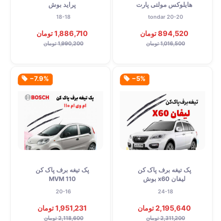
هایلوکس مولتی پارت
پراید بوش
18-18
tondar 20-20
894,520 تومان
1,886,710 تومان
1,016,500 تومان
1,990,200 تومان
‎−7.9%
‎−5%
پک تیغه برف پاک کن
پک تیغه برف پاک کن
لیفان x60 بوش
MVM 110
20-16
24-18
2,195,640 تومان
1,951,231 تومان
2,311,200 تومان
2,118,600 تومان