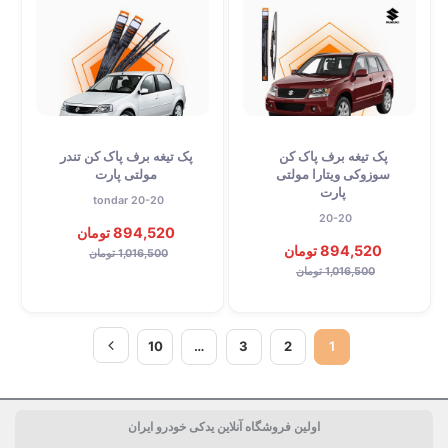
پک تیغه برف پاک کن
پک تیغه برف پاک کن تندر
سوزوکی ویتارا مولتی
مولتی پارت
پارت
tondar 20-20
20-20
894,520 تومان
894,520 تومان
1,016,500 تومان
1,016,500 تومان
10
…
3
2
1
اولین فروشگاه آنلاین یدکی خودرو ایران