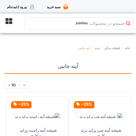
سبد خرید
ورود / ثبت‌نام
جستجو در محصولات
خانه
قطعات یدکی
بدنه
آینه جانبی
آینه جانبی
10
‎−25%
‎−25%
شیشه آینه چپ پراید برند
شیشه آینه راست پراید
کاوج
برند کاوج