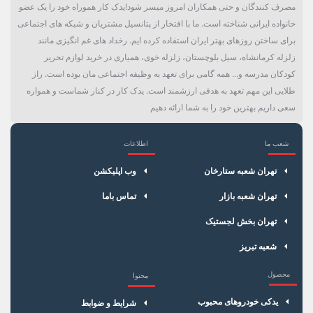
مصرف کنندگان و حتی همکاران امروز میسر شود!یدک کار هموراه خود را یک عضو
خانواده ایرانی شناخته است. ما با افتخار از پتانسیل مشتریان و شبکه های اجتماعی
برای ساختن روزهای بهتر ایران استفاده کرده ایم. رخداد های غم انگیزی مانند
زلزله کرمانشاه، سیل بلوچستان، زلزله خوی، همیاری در خرید لوازم تحریر
کودکان مدرسه و... همه گامی برای تعهد به وظیفه اجتماعی مان بوده است. راز
طلایی این مهم تعهد به هدفی ارزشمند است. یدک کار در کنار شماست و همواره
سعی داریم بهترین خود را به شما ارائه دهیم
شعب ما
اطلاعات
×
سبد خرید
تهران شعبه ستارخان
وب اپلیکشن
تهران شعبه بازار
تماس باما
تهران بخش لجستیک
شعبه تبریز
محصول
محتوا
یدکی خودروهای محبوب
شرایط و ضوابط