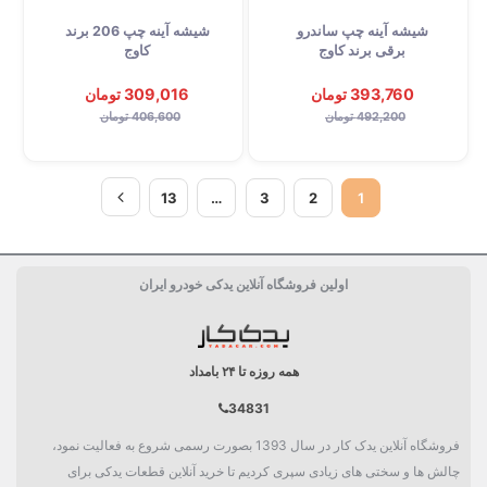
شیشه آینه چپ ساندرو
شیشه آینه چپ 206 برند
برقی برند کاوج
کاوج
393,760 تومان
309,016 تومان
492,200 تومان
406,600 تومان
13
…
3
2
1
اولین فروشگاه آنلاین یدکی خودرو ایران
همه روزه تا ۲۴ بامداد
34831
فروشگاه آنلاین یدک کار در سال 1393 بصورت رسمی شروع به فعالیت نمود،
چالش ها و سختی های زیادی سپری کردیم تا خرید آنلاین قطعات یدکی برای