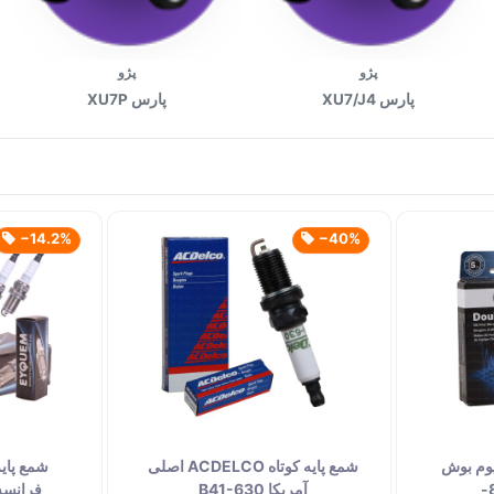
پژو
پژو
پارس XU7/J4
پارس XU7P
‎−14.2%
‎−40%
نیوم بوش
شمع پایه کوتاه ACDELCO اصلی
شمع پایه
آلمان اصلی 8106-
آمریکا B41-630
فرانسه -58LZ-A7