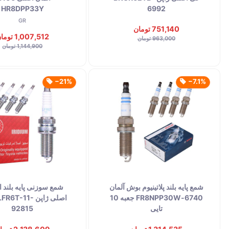
HR8DPP33Y
6992
GR
751,140 تومان
1,007,512 تومان
963,000 تومان
1,144,900 تومان
‎−21%
‎−7.1%
شمع پایه بلند پلاتینیوم بوش آلمان
شمع سوزنی پایه بلند ا
6740-FR8NPP30W جعبه 10
اصلی ژاپن 6T-11
تایی
92815