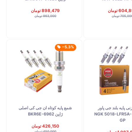
604 تومان
898,479 تومان
705,0 تومان
963,000 تومان
‎−5.3%
 پایه بلند جی پاور
شمع پایه کوتاه ان جی کی اصلی
ژاپن اصلی NGK 5018-LFR5A-
ژاپن BKR6E-6962
GP
426,150 تومان
450,000 تومان