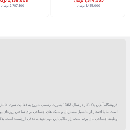
1,314,535 تومان
2,138,609 تومان
1,415,000 تومان
2,707,100 تومان
فروشگاه آنلاین یدک کار در سال 1393 بصورت رسمی ش
است. ما با افتخار از پتانسیل مشتریان و شبکه های اجتماعی برای ساختن روزهای بهتر
وظیفه اجتماعی مان بوده است. راز طلایی این مهم تعهد به هدفی ارزشمند است. یدک 