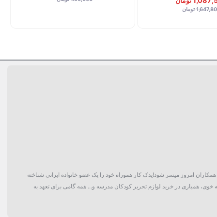
1,08 تومان
1,647, تومان
گان و حتی همکاران امروز میسر شود!یدک کار هموراه خود را یک عضو خانواده ایرانی شناخته
 خوی، همیاری در خرید لوازم تحریر کودکان مدرسه و... همه گامی برای تعهد به