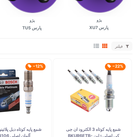
پژو
پژو
پارس XU7
پارس TU5
فیلتر
‎−12%
‎−22%
شمع پایه کوتاه 3 الکترود ان جی
شمع پایه کوتاه دبل پلاتی
کی اصلی ژاپن BKUR6ETB-