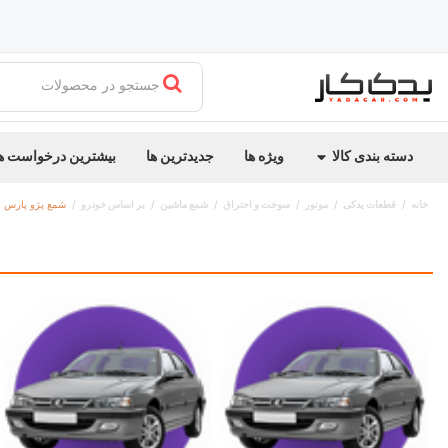
جستجو در محصولات
دسته بندی کالا
ویژه ها
جدیدترین ها
بیشترین درخواست ه
خانه
قطعات یدکی
موتور
سوخت و احتراق
شمع ماشین
بر اساس خودرو
شمع پژو پارس