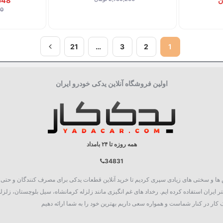
7,548
800
21
…
3
2
1
اولین فروشگاه آنلاین یدکی خودرو ایران
همه روزه تا ۲۴ بامداد
34831
روع به فعالیت نمود، چالش ها و سختی های زیادی سپری کردیم تا خرید آنلاین قطعات یدکی برای مصرف کنند
 ایران استفاده کرده ایم. رخداد های غم انگیزی مانند زلزله کرمانشاه، سیل بلوچستان، زلزله
کار در کنار شماست و همواره سعی داریم بهترین خود را به شما ارائه دهیم