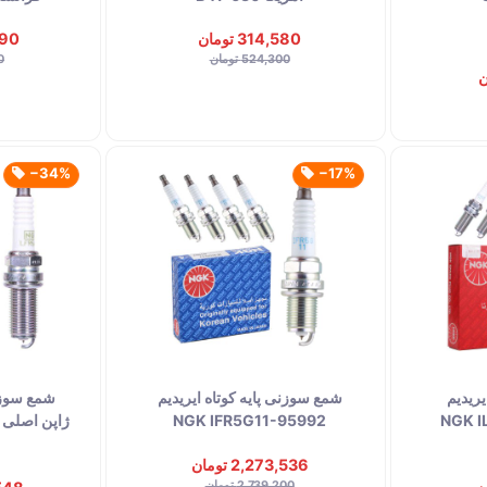
314,580 تومان
,890
524,300 تومان
00
‎−34%
‎−17%
یریدیم
شمع سوزنی پایه کوتاه ایریدیم
شمع سوزنی
NGK ILFR-
NGK IFR5G11-95992
2,273,536 تومان
2,739,200 تومان