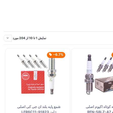
نمایش 1 تا 10 از 204 مورد
‎−6.7%
 کوتاه اکیوم اصلی
شمع پایه بلند ان جی کی اصلی
RFN
ژاپن LFR6C11-91823