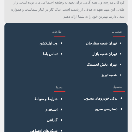
کودکان مدرسه و... همه گامی برای تعهد به وظیفه اجتماعی مان بوده است. راز
طلایی این مهم تعهد به هدفی ارزشمند است. یدک کار در کنار شماست و همواره
سعی داریم بهترین خود را به شما ارائه دهیم
شعب ما
اطلاعات
×
سبد خرید
تهران شعبه ستارخان
وب اپلیکشن
تهران شعبه بازار
تماس باما
تهران بخش لجستیک
شعبه تبریز
محصول
محتوا
یدکی خودروهای محبوب
شرایط و ضوابط
دسترسی سریع
استخدام
گارانتی
شبکه های اجتماعی