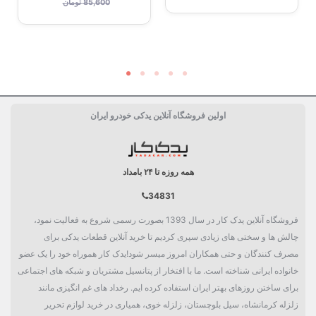
85,600 تومان
اولین فروشگاه آنلاین یدکی خودرو ایران
همه روزه تا ۲۴ بامداد
34831
فروشگاه آنلاین یدک کار در سال 1393 بصورت رسمی شروع به فعالیت نمود،
چالش ها و سختی های زیادی سپری کردیم تا خرید آنلاین قطعات یدکی برای
مصرف کنندگان و حتی همکاران امروز میسر شود!یدک کار هموراه خود را یک عضو
خانواده ایرانی شناخته است. ما با افتخار از پتانسیل مشتریان و شبکه های اجتماعی
برای ساختن روزهای بهتر ایران استفاده کرده ایم. رخداد های غم انگیزی مانند
زلزله کرمانشاه، سیل بلوچستان، زلزله خوی، همیاری در خرید لوازم تحریر