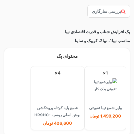
بررسی سازگاری
پک افزایش شتاب و قدرت اقتصادی تیبا
مناسب تیبا1، تیبا2، کوییک و ساینا
محتوای پک
4×
1×
وایر شمع تیبا تقویتی
شمع پایه کوتاه پروجکشن
بوش اصلی روسیه HR9HC-
1,499,200 تومان
7981
406,600 تومان