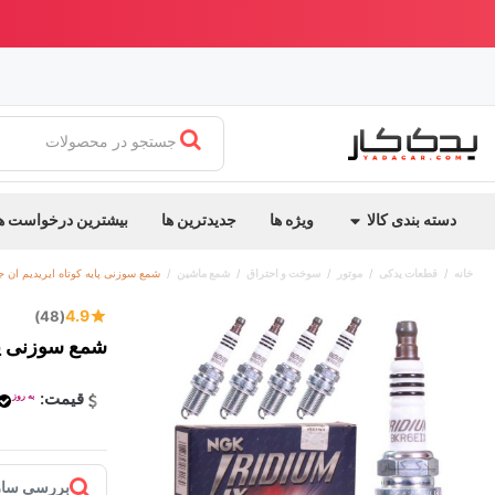
ابدیت جدید یدک کار
بهترین قیمت ایران + ارسال سریع
جستجو در محصولات
دسته بندی کالا
ویژه ها
جدیدترین ها
بیشترین درخواست ه
خانه
قطعات یدکی
موتور
سوخت و احتراق
شمع ماشین
شمع سوزنی پایه کوتاه ایریدیم ان جی کی اص
4.9
(48)
شمع سوزنی پایه ک
قیمت:
به روز
بررسی ساز