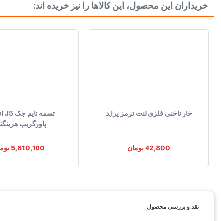
خریداران این محصول، این کالاها را نیز خریده اند:
حداقل تعداد خرید شمع موتور
اندازه پایه
جنس الکترود مرکزی
قطر الکترود مرکزی
شکل الکترود مرکزی
جنس الکترود منفی
خار ناخنی فلزی لنت ترمز پراید
تسمه 
فاصله بین الکترود
پاورگریپ هرینگت
شکل الکترود منفی
42,800 تومان
5,810,100 تومان
ویژگی خاص
مقاومت R
کد حرارتی
نقد و بررسی محصول
رنگ خط