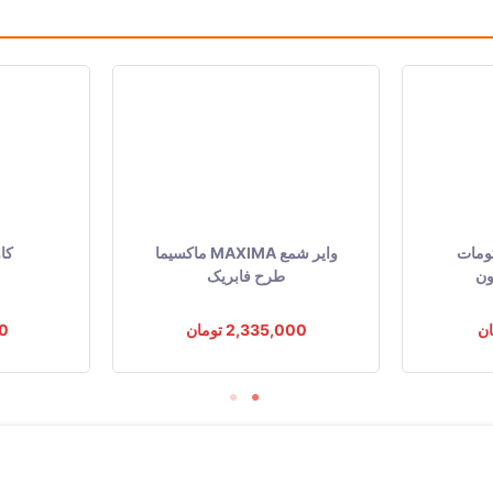
پایه استاندارد 19 میلی متر
ایریدیم
0.6 میلی متر
سوزنی
نیکل
تایم جک J5 اتومات
وایر شمع MAXIMA ماکسیما
کاو
0.8 میلی متر
ون
طرح فابریک
استاندارد
2,335,000 تومان
00
آبکاری فلزی سه بعدی
5K.ohm
6
مشکی