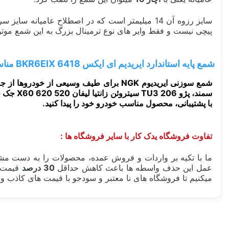
سایز رزوه آن 14 میلیمتر است که در اصطلاح عام
پیچی نیست و فقط وایر های نوع ترمینال بزرگ به این شمع موت
شمع پایه استاندارد ایریدیم ای ایکس BKR6EIX 6418 مناسب :
شمع سوزنی ایریدیوم NGK برای طیف وسیعی از خودروها از جمله خودروهای ام چی 6-550، بسترن B30 ، ایران خودرو با
با پشتیبانی، محصول مناسب خودرو خود را پیدا کنید.
تفاوت فروشگاه یدک کار با سایر فروشگاه ها :
ما با تکیه بر واردات و فروش عمده، محصولات را به دست مشت
عمل این حذف واسطه ها باعث کاهش حداقل
30 درصد
قیمت ن
میکنیم تا فروشگاه های نا معتبر و سودجو با قیمت های کاذب و ک
سفارش من کی ارسال میشود؟
ساخت کشور
قیمت شمع موتور 1 عدد یا 1 دست؟