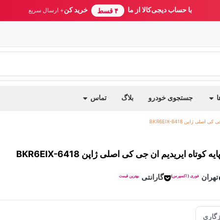
با حساب دیجی‌کالا از ما
خرید کن
۴ قسط
+ ارسال سریع
ا
جستجوی خودرو
بلاگ
تماس
لی ژاپن BKR6EIX-6418
وتاه ایریدیم ان جی کی اصلی ژاپن BKR6EIX-6418
تهران
گارانتی
فوری ( اکسپرس)
بهترین قیمت
گاری