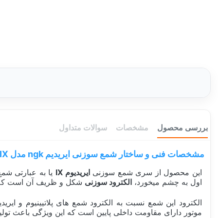
بررسی محصول
مشخصات
سوالات متداول
مشخصات فنی و ساختار شمع سوزنی ایریدیم ngk مدل BKR6EIX :
این محصول از سری شمع سوزنی
ایریدیوم IX
یا به عبارتی شمع پایه کو
اول به چشم میخورد،
الکترود سوزنی
شکل و ظریف آن است که
الکترود این شمع نسبت به الکترود شمع های پلاتیینیوم و ایریدیم 
موتور دارای مقاومت داخلی پایین است که این ویژگی باعث تولی