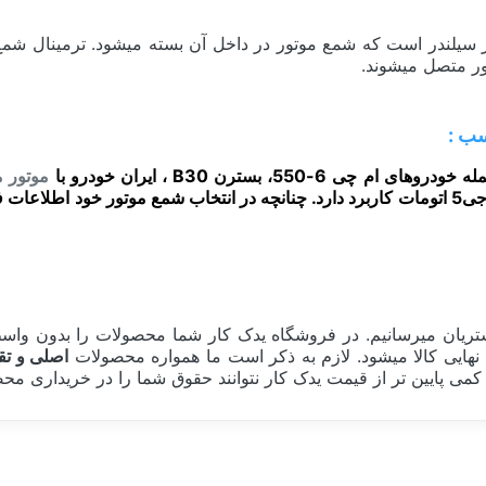
یانه سایز سر سیلندر است که شمع موتور در داخل آن بسته میشود. ترمی
ور متصل میشوند.
موتور ملی EF7 سو
سمند، پژو 206 TU3 سیتروئن زانتیا لیفان 520 620 X60 جک جی5 اتومات کاربرد دارد. چنانچه در ان
ریان میرسانیم. در فروشگاه یدک کار شما محصولات را بدون واسطه
هایی کالا میشود. لازم به ذکر است ما همواره محصولات
اصلی و تق
می پایین تر از قیمت یدک کار نتوانند حقوق شما را در خریداری محصو
ژاپن Japan