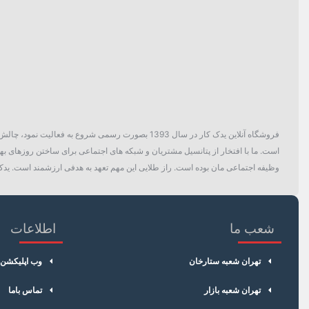
فروشگاه آنلاین یدک کار در سال 1393 بصورت رسمی ش
است. ما با افتخار از پتانسیل مشتریان و شبکه های اجتماعی برای ساختن روزهای بهتر
وظیفه اجتماعی مان بوده است. راز طلایی این مهم تعهد به هدفی ارزشمند است. یدک 
شعب ما
اطلاعات
تهران شعبه ستارخان
وب اپلیکشن
تهران شعبه بازار
تماس باما