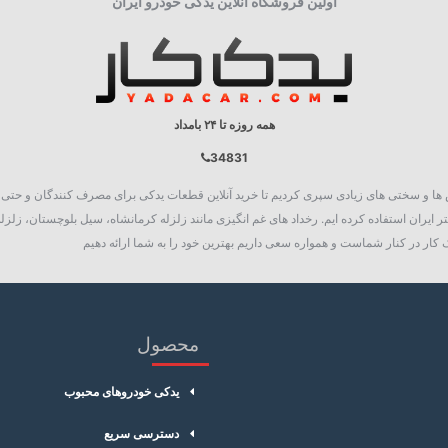
اولین فروشگاه آنلاین یدکی خودرو ایران
همه روزه تا ۲۴ بامداد
34831
روع به فعالیت نمود، چالش ها و سختی های زیادی سپری کردیم تا خرید آنلاین قطعات یدکی برای مصرف کنند
 ایران استفاده کرده ایم. رخداد های غم انگیزی مانند زلزله کرمانشاه، سیل بلوچستان، زلزله
کار در کنار شماست و همواره سعی داریم بهترین خود را به شما ارائه دهیم
محصول
یدکی خودروهای محبوب
دسترسی سریع