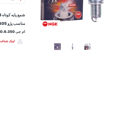
شمع پایه کوتاه BKR6EIX-6418 سوزنی ایریدیوم لیزری ngk فیلر ویژه 0.8 میلمتر
مناسب پژو 405 پارس، 206 تیپ2 ،زانتیا سمند دنا سورن موتور ملی توربو EF7
ام جی 550،6،350
لینک شناخت NGK اص