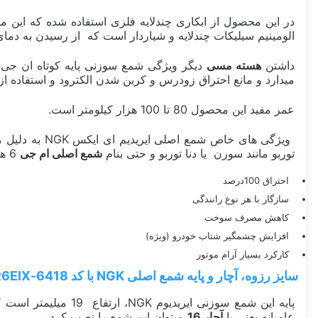
در این محصول از ابکاری چندلایه فلزی استفاده شده که این م
الومینیم سیلیکات چندلایه و شیاردار است که از رسیدن به د
داشتن
هسته مسی
دیگر ویژگی شمع سوزنی پایه کوتاه ان جی 
میدارد و مانع احتراق زودرس و کربن شدن الکترود و استفاده از 
عمر مفید این محصول 80 تا 100 هزار کیلومتر است.
ویژگی های خاص شمع اصلی ایریدیم ای ایکس NGK به دلیل مقاومت در برابر حرارت و احتراق کامل
توربو مانند سورن یا دنا توربو و حتی بنام
شمع اصلی ام جی
6 هم شناخته میشود!
احتراق 100درصد
سازگار با هر نوع رانندگی
کاهش مصرف سوخت
افزایش چشمگیر شتاب خودرو (ویژه)
کارکرد بسیار آرام موتور
سایز رزوه، آچار و پایه شمع اصلی NGK با کد 6418-BKR6EIX:
پایه این شمع سوزنی ایریدیوم NGK، ارتفاع 19 میلیمتر است که در اصطلاح عامیانه
عامیانه یعنی با
آچار 16
میتوان این شمع را نصب کرد.