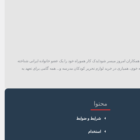
گان و حتی همکاران امروز میسر شود!یدک کار هموراه خود را یک عضو خانواده ایرانی شناخته
 خوی، همیاری در خرید لوازم تحریر کودکان مدرسه و... همه گامی برای تعهد به
محتوا
شرایط و ضوابط
استخدام