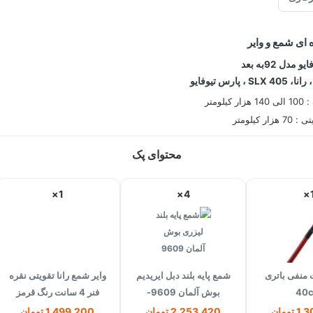
ای شمع و وایر
دل 92به بعد
لومتر
ر کیلومتر
محتوای پک
1×
4×
1
 منفی باتری
شمع پایه بلند دبل ایریدیم
وایر شمع رانا تقویتی نقره
4
بوش آلمان 9609-
فنر 4 سانت رنگ قرمز
FR8MII33X جعبه 10 تایی
تومان
2,253,420 تومان
1,499,200 تومان