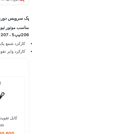
پک سرویس دوره 
مناسب موتور تیوفایو م
206تیپ5 ، 207 ، رانا، 405 SLX ، پارس تیوفایو
کارکرد شمع پک : 100 الی 140 هزار کی
کارکرد وایر تقویتی : 70 هزا
×
کابل تقویت
0cm
1,300,600 