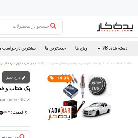
جستجو در محصولات
دسته بندی کالا
ویژه ها
جدیدترین ها
بیشترین درخواست ه
خانه
قطعات یدکی
پک های تقویتی و جلوبندی و کاهش مصرف
پک شتاب و قدرت فوق حرفه ای ران
درج نظر
‎−14.9%
پک شتاب و قد
کد کالا :
NA-9609
قیمت:
به روز
بررسی ساز