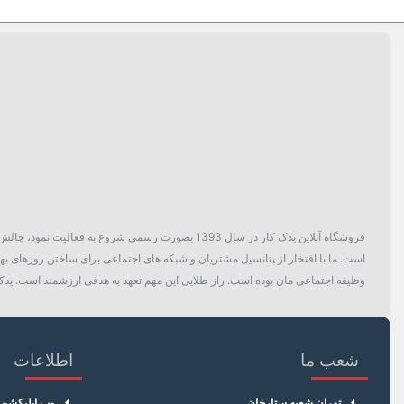
دسته بندی
پک خودرویی
فروشگاه آنلاین یدک کار در سال 1393 بصورت رسمی ش
است. ما با افتخار از پتانسیل مشتریان و شبکه های اجتماعی برای ساختن روزهای بهتر
وظیفه اجتماعی مان بوده است. راز طلایی این مهم تعهد به هدفی ارزشمند است. یدک 
شعب ما
اطلاعات
تهران شعبه ستارخان
وب اپلیکشن