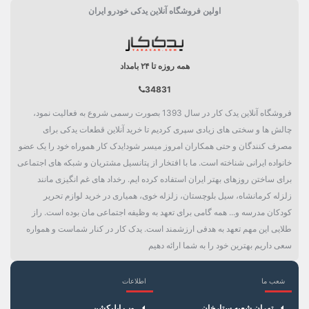
اولین فروشگاه آنلاین یدکی خودرو ایران
ویژگی خاص
نشکن
کارکرد
100هزار کیلومتر
همه روزه تا ۲۴ بامداد
بسته بندی
جعبه تکی
34831
دسته بندی
قاب و کاور
فروشگاه آنلاین یدک کار در سال 1393 بصورت رسمی شروع به فعالیت نمود،
چالش ها و سختی های زیادی سپری کردیم تا خرید آنلاین قطعات یدکی برای
مصرف کنندگان و حتی همکاران امروز میسر شود!یدک کار هموراه خود را یک عضو
خانواده ایرانی شناخته است. ما با افتخار از پتانسیل مشتریان و شبکه های اجتماعی
برای ساختن روزهای بهتر ایران استفاده کرده ایم. رخداد های غم انگیزی مانند
زلزله کرمانشاه، سیل بلوچستان، زلزله خوی، همیاری در خرید لوازم تحریر
کودکان مدرسه و... همه گامی برای تعهد به وظیفه اجتماعی مان بوده است. راز
طلایی این مهم تعهد به هدفی ارزشمند است. یدک کار در کنار شماست و همواره
سعی داریم بهترین خود را به شما ارائه دهیم
شعب ما
اطلاعات
×
سبد خرید
تهران شعبه ستارخان
وب اپلیکشن