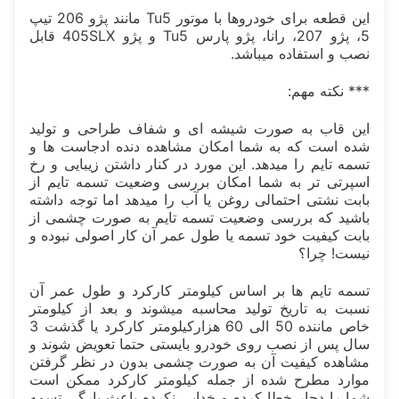
این قطعه برای خودروها با موتور Tu5 مانند پژو 206 تیپ
5، پژو 207، رانا، پژو پارس Tu5 و پژو 405SLX قابل
نصب و استفاده میباشد.
*** نکته مهم:
این قاب به صورت شیشه ای و شفاف طراحی و تولید
شده است که به شما امکان مشاهده دنده ادجاست ها و
تسمه تایم را میدهد. این مورد در کنار داشتن زیبایی و رخ
اسپرتی تر به شما امکان بررسی وضعیت تسمه تایم از
بابت نشتی احتمالی روغن یا آب را میدهد اما توجه داشته
باشید که بررسی وضعیت تسمه تایم به صورت چشمی از
بابت کیفیت خود تسمه یا طول عمر آن کار اصولی نبوده و
نیست! چرا؟
تسمه تایم ها بر اساس کیلومتر کارکرد و طول عمر آن
نسبت به تاریخ تولید محاسبه میشوند و بعد از کیلومتر
خاص ماننده 50 الی 60 هزارکیلومتر کارکرد یا گذشت 3
سال پس از نصب روی خودرو بایستی حتما تعویض شوند و
مشاهده کیفیت آن به صورت چشمی بدون در نظر گرفتن
موارد مطرح شده از جمله کیلومتر کارکرد ممکن است
شما را دچار خطا کرده و خدایی نکرده باعث پارگی تسمه