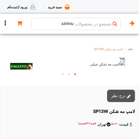
سبد خرید
ورود / ثبت‌نام
جستجو در محصولات
خانه
لامپ مه شکن SP13W
درج نظر
لامپ مه شکن SP13W
به روز
فوری ( اکسپرس)
قیمت:
تهران