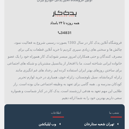
همه روزه تا ۲۴ بامداد
34831
فروشگاه آنلاین یدک کار در سال 1393 بصورت رسمی شروع به فعالیت نمود،
چالش ها و سختی های زیادی سپری کردیم تا خرید آنلاین قطعات یدکی برای
مصرف کنندگان و حتی همکاران امروز میسر شود!یدک کار هموراه خود را یک عضو
خانواده ایرانی شناخته است. ما با افتخار از پتانسیل مشتریان و شبکه های اجتماعی
برای ساختن روزهای بهتر ایران استفاده کرده ایم. رخداد های غم انگیزی مانند
زلزله کرمانشاه، سیل بلوچستان، زلزله خوی، همیاری در خرید لوازم تحریر
کودکان مدرسه و... همه گامی برای تعهد به وظیفه اجتماعی مان بوده است. راز
طلایی این مهم تعهد به هدفی ارزشمند است. یدک کار در کنار شماست و همواره
سعی داریم بهترین خود را به شما ارائه دهیم
شعب ما
اطلاعات
×
سبد خرید
تهران شعبه ستارخان
وب اپلیکشن