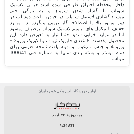
داخل محفظه احتراق طراحی شده است.خرابی لاستیک
سوپاپ با گشاد شدن شروع و به پارگی ختم
میشود.گشادی لاستیک سوپاپ در خودرو باعث دود آب در
دور موتور بالا یا اصطلاحا گاز یهویی میگردد. در موارد
خفیف با مکمل های ترمیم لاستیک سوپاپ برطرف میشود
اما در موارد خرابی شدید حتما نیاز به تعویض دارد. این
محصول یکدست 8 عددی فابریک تیبا ساینا کوییک یورو2 -
یورو 4 و جنس مرغوب و بهینه یافته نسخه قدیمی برای
دوام بیشتر و بسته بندی سایپا به شماره فنی 100641
میباشد.
ساخت کشور
چین China
اولین فروشگاه آنلاین یدکی خودرو ایران
دسته بندی
کاسه نمد
همه روزه تا ۲۴ بامداد
34831