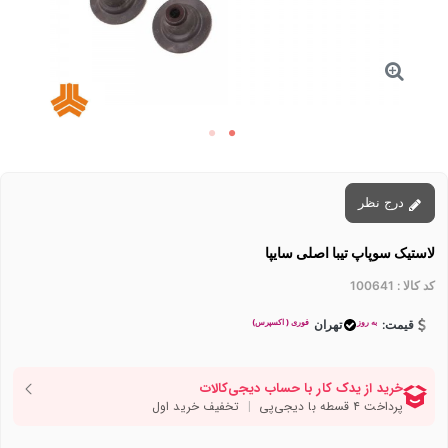
درج نظر
لاستیک سوپاپ تیبا اصلی سایپا
کد کالا :
100641
به روز
فوری ( اکسپرس)
قیمت:
تهران