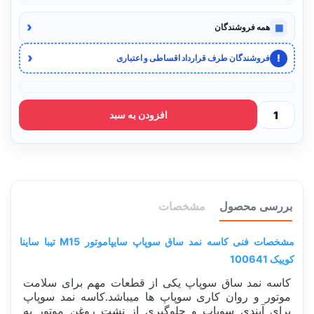
‹
▦
همه فروشندگان
‹
!
فروشندگان طرف قرارداد اقساطی و اعتباری
افزودن به سبد
بررسی محصول
مشخصات
مشخصات فنی کاسه نمد ساق سوپاپ سایپاموتور M15 تیبا ساینا
کوییک 100641
کاسه نمد ساق سوپاپ یکی از قطعات مهم برای سلامت
موتور و روان کاری سوپاپ ها میباشد.کاسه نمد سوپاپ
برای آبندی سوپاپ و جلوگیری از نشت روغن موتور به