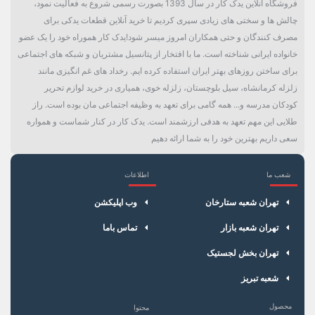
فروشگاه آنلاین یدک کار در سال 1393 بصورت رسمی شروع به فعالیت نمود،
چالش ها و سختی های زیادی سپری کردیم تا خرید آنلاین قطعات یدکی برای
مصرف کنندگان و حتی همکاران امروز میسر شود!یدک کار هموراه خود را یک عضو
خانواده ایرانی شناخته است. ما با افتخار از پتانسیل مشتریان و شبکه های اجتماعی
برای ساختن روزهای بهتر ایران استفاده کرده ایم. رخداد های غم انگیزی مانند
زلزله کرمانشاه، سیل بلوچستان، زلزله خوی، همیاری در خرید لوازم تحریر
کودکان مدرسه و... همه گامی برای تعهد به وظیفه اجتماعی مان بوده است. راز
طلایی این مهم تعهد به هدفی ارزشمند است. یدک کار در کنار شماست و همواره
سعی داریم بهترین خود را به شما ارائه دهیم
شعب ما
اطلاعات
×
سبد خرید
تهران شعبه ستارخان
وب اپلیکشن
تهران شعبه بازار
تماس باما
تهران بخش لجستیک
شعبه تبریز
محصول
محتوا