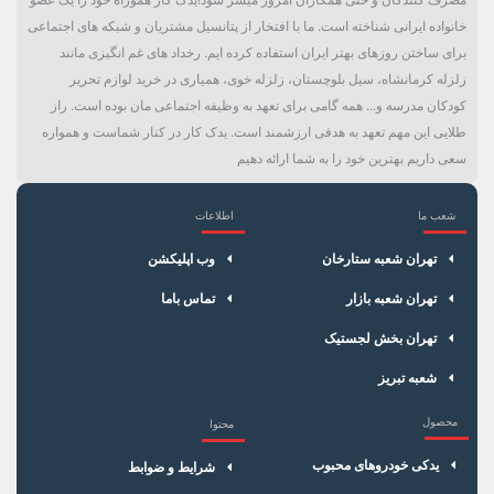
خانواده ایرانی شناخته است. ما با افتخار از پتانسیل مشتریان و شبکه های اجتماعی
برای ساختن روزهای بهتر ایران استفاده کرده ایم. رخداد های غم انگیزی مانند
زلزله کرمانشاه، سیل بلوچستان، زلزله خوی، همیاری در خرید لوازم تحریر
کودکان مدرسه و... همه گامی برای تعهد به وظیفه اجتماعی مان بوده است. راز
طلایی این مهم تعهد به هدفی ارزشمند است. یدک کار در کنار شماست و همواره
سعی داریم بهترین خود را به شما ارائه دهیم
شعب ما
اطلاعات
×
سبد خرید
تهران شعبه ستارخان
وب اپلیکشن
تهران شعبه بازار
تماس باما
تهران بخش لجستیک
شعبه تبریز
محصول
محتوا
یدکی خودروهای محبوب
شرایط و ضوابط