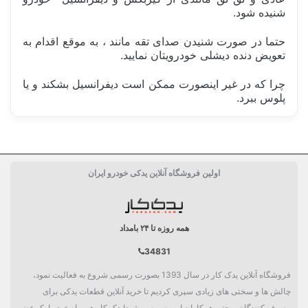
شنیده شود.
حتما در صورت شنیدن صدای تقه مانند ، به موقع اقدام به
تعویض دنده دیشلی خودرویتان نمایید.
چرا که در غیر اینصورت ممکن است دیفرانسیل بشکند و یا
پلوس ببرد.
ساخت کشور
ایران Iran
اولین فروشگاه آنلاین یدکی خودرو ایران
کارکرد
100هزار کیلومتر
بسته بندی
جعبه تکی
همه روزه تا ۲۴ بامداد
دسته بندی
گیربکس و چرخ
34831
فروشگاه آنلاین یدک کار در سال 1393 بصورت رسمی شروع به فعالیت نمود،
چالش ها و سختی های زیادی سپری کردیم تا خرید آنلاین قطعات یدکی برای
مصرف کنندگان و حتی همکاران امروز میسر شود!یدک کار هموراه خود را یک عضو