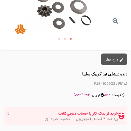
درج نظر
دنده دیشلی تیبا کوییک سایپا
کد کالا :
102932-PJ5
به روز
فوری ( اکسپرس)
قیمت:
تهران