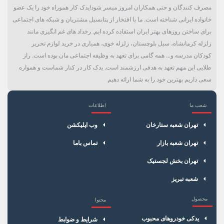
مصرف کنندگان و حتی همکاران امروز میسر شود!یدک کار هموراه خود را یک عضو
خانواده ایرانی شناخته است. ما با افتخار از پتانسیل مشتریان و شبکه های اجتماعی
برای ساختن روزهای بهتر ایران استفاده کرده ایم. رخداد های غم انگیزی مانند
زلزله کرمانشاه، سیل بلوچستان، زلزله خوی، همیاری در خرید لوازم تحریر
کودکان مدرسه و... همه گامی برای تعهد به وظیفه اجتماعی مان بوده است. راز
طلایی این مهم تعهد به هدفی ارزشمند است. یدک کار در کنار شماست و همواره
سعی داریم بهترین خود را به شما ارائه دهیم
شعب ما
اطلاعات
×
سبد خرید
تهران شعبه ستارخان
وب اپلیکشن
تهران شعبه بازار
تماس باما
تهران بخش لجستیک
شعبه تبریز
محصول
محتوا
یدکی خودروهای محبوب
شرایط و ضوابط