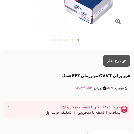
درج نظر
شیر برقی CVVT موتورملی EF7 همتک
به روز
فوری ( اکسپرس)
قیمت:
تهران