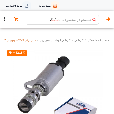
سبد خرید
ورود / ثبت‌نام
جستجو در محصولات
خانه
قطعات یدکی
گیربکس
گیربکس اتومات
شیر برقی
شیر برقی CVVT موتورملی EF7 همتک
‎−13.3%