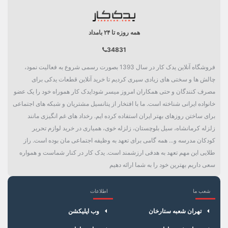
همه روزه تا ۲۴ بامداد
34831
فروشگاه آنلاین یدک کار در سال 1393 بصورت رسمی شروع به فعالیت نمود،
چالش ها و سختی های زیادی سپری کردیم تا خرید آنلاین قطعات یدکی برای
مصرف کنندگان و حتی همکاران امروز میسر شود!یدک کار هموراه خود را یک عضو
خانواده ایرانی شناخته است. ما با افتخار از پتانسیل مشتریان و شبکه های اجتماعی
برای ساختن روزهای بهتر ایران استفاده کرده ایم. رخداد های غم انگیزی مانند
زلزله کرمانشاه، سیل بلوچستان، زلزله خوی، همیاری در خرید لوازم تحریر
کودکان مدرسه و... همه گامی برای تعهد به وظیفه اجتماعی مان بوده است. راز
طلایی این مهم تعهد به هدفی ارزشمند است. یدک کار در کنار شماست و همواره
سعی داریم بهترین خود را به شما ارائه دهیم
شعب ما
اطلاعات
×
سبد خرید
تهران شعبه ستارخان
وب اپلیکشن