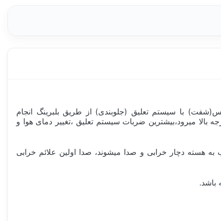
(شفت) با سیستم تعلیق (جلوبندی) از طریق بلبرینگ انجام
برینگ ها در خودرو عمل کاهش اصطکاک و نگه داشتن دو سطح درگیر را انجام میدهند،دمای بلبرینگ در حال کار تا 100 درجه بالا میرود،بیشترین ضربات سیستم تعلیق ،تغییر دمای هوا و
سال دارند، اما گاها بدلیل ضربات شدید، نفوذ آب به هسته دچار خرابی و صدا میشوند، صدا اولین علائم خرابی
باشد.