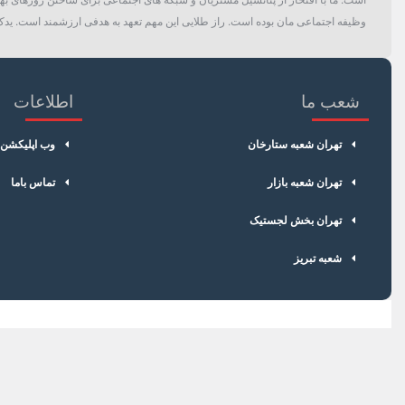
وظیفه اجتماعی مان بوده است. راز طلایی این مهم تعهد به هدفی ارزشمند است. یدک 
شعب ما
اطلاعات
تهران شعبه ستارخان
وب اپلیکشن
تهران شعبه بازار
تماس باما
تهران بخش لجستیک
شعبه تبریز