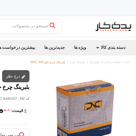
جستجو در محصولات
دسته بندی کالا
ویژه ها
جدیدترین ها
بیشترین درخواست ه
خانه
قطعات یدکی
جلوبندی
بلبرینگ چرخ
بلبرینگ چرخ جلو 405 IPNC
درج نظر
بلبرینگ چرخ جلو 405
کد کالا :
C 446047
قیمت:
به روز
بررسی ساز