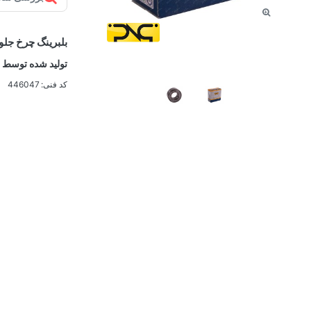
بلبرینگ چرخ جلو 405 PNC
تولید شده توسط ت
کد فنی: 446047