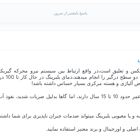
پاسخ نامعتبر از سرور.
س و تعلیق است،در واقع ارتباط بین سیستم نیرو محرکه گیربکس
میشود،بل
اص آلیاژی و هسته مرکزی بسیار حساس داشته باشد!
هر خودرو به تعداد چرخ، بلبرینگ دارد،بلبرینگ ها معمولا دارای عمر حدود 10 تا 15 
یا معیوبی بلبرینگ میتواند صدمات جبران ناپذیری برای شما داشته 
لی و اورجینال و برند معتبر استفاده نمایید.