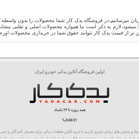
ان میرسانیم،در فروشگاه یدک کار شما محصولات را بدون واسطه و 
اقل 30 درصد قیمت نهایی کالا میشود،لازم به ذکر است ما همواره محصولات اصلی و 
 تر از قیمت یدک کار نتوانند حقوق شما در خریداری محصولات اورجینا
ایران Iran
جعبه تکی
اولین فروشگاه آنلاین یدکی خودرو ایران
گیربکس و چرخ
همه روزه تا ۲۴ بامداد
34831
روع به فعالیت نمود، چالش ها و سختی های زیادی سپری کردیم تا خرید آنلاین قطعات یدکی برای مصرف کنند
 ایران استفاده کرده ایم. رخداد های غم انگیزی مانند زلزله کرمانشاه، سیل بلوچستان، زلزله