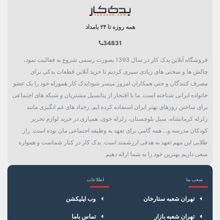
همه روزه تا ۲۴ بامداد
34831
فروشگاه آنلاین یدک کار در سال 1393 بصورت رسمی شروع به فعالیت نمود،
چالش ها و سختی های زیادی سپری کردیم تا خرید آنلاین قطعات یدکی برای
مصرف کنندگان و حتی همکاران امروز میسر شود!یدک کار هموراه خود را یک عضو
خانواده ایرانی شناخته است. ما با افتخار از پتانسیل مشتریان و شبکه های اجتماعی
برای ساختن روزهای بهتر ایران استفاده کرده ایم. رخداد های غم انگیزی مانند
زلزله کرمانشاه، سیل بلوچستان، زلزله خوی، همیاری در خرید لوازم تحریر
کودکان مدرسه و... همه گامی برای تعهد به وظیفه اجتماعی مان بوده است. راز
طلایی این مهم تعهد به هدفی ارزشمند است. یدک کار در کنار شماست و همواره
سعی داریم بهترین خود را به شما ارائه دهیم
شعب ما
اطلاعات
×
سبد خرید
تهران شعبه ستارخان
وب اپلیکشن
تهران شعبه بازار
تماس باما