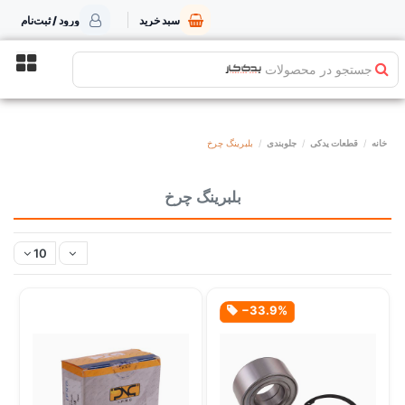
سبد خرید
ورود / ثبت‌نام
جستجو در محصولات
خانه
قطعات یدکی
جلوبندی
بلبرینگ چرخ
بلبرینگ چرخ
10
‎−33.9%