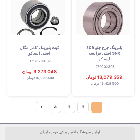
بلبرینگ چرخ جلو 206
کیت بلبرینگ کامل مگان
SNR اصلی فرانسه
اصلی ایساکو
ایساکو
0270200107
270202306
9,273,048 تومان
13,079,359 تومان
10,079,400 تومان
13,428,500 تومان
4
3
2
1
اولین فروشگاه آنلاین یدکی خودرو ایران