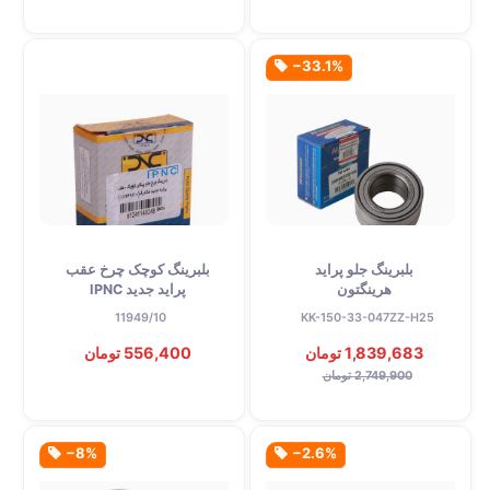
‎−33.1%
بلبرینگ جلو پراید
بلبرینگ کوچک چرخ عقب
هرینگتون
پراید جدید IPNC
11949/10
KK-150-33-047ZZ-H25
1,839,683 تومان
556,400 تومان
2,749,900 تومان
‎−8%
‎−2.6%