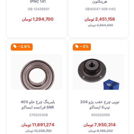
هرینگتون
141 IPNC
GB-12438S01
GB40547-S09-H42
2,451,156 تومان
1,294,700 تومان
2,664,300 تومان
‎−2.6%
‎−3%
توپی چرخ عقب پژو 206
بلبرینگ چرخ جلو 405
تیپ5 ایساکو
SNR فرانسه ایساکو
270202408
450203099
7,950,314 تومان
11,891,274 تومان
8,196,200 تومان
12,208,700 تومان