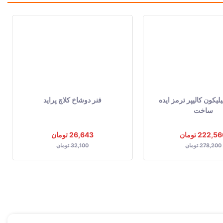
کون کالیپر ترمز ایده
فنر دوشاخ کلاچ پراید
ساخت
222,5 تومان
26,643 تومان
278,200 تومان
32,100 تومان