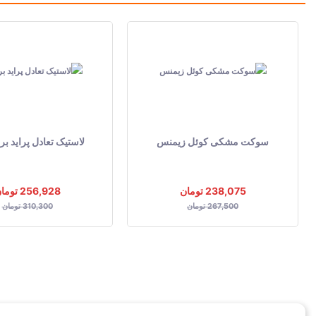
سوکت مشکی کوئل زیمنس
لاستیک تعادل پراید برند S
238,075 تومان
256,928 تومان
267,500 تومان
310,300 تومان