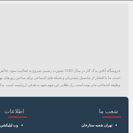
فروشگاه آنلاین یدک کار در سال 1393 بصورت رسمی ش
است. ما با افتخار از پتانسیل مشتریان و شبکه های اجتماعی برای ساختن روزهای بهتر
وظیفه اجتماعی مان بوده است. راز طلایی این مهم تعهد به هدفی ارزشمند است. یدک 
شعب ما
اطلاعات
تهران شعبه ستارخان
وب اپلیکشن