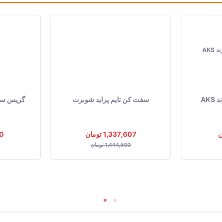
AK
سفت کن تایم پراید شوبرت
گریس سیلی
1,337,607 تومان
60
1,444,500 تومان