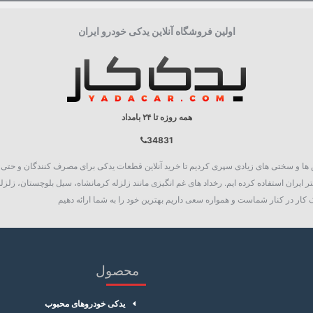
اولین فروشگاه آنلاین یدکی خودرو ایران
همه روزه تا ۲۴ بامداد
34831
روع به فعالیت نمود، چالش ها و سختی های زیادی سپری کردیم تا خرید آنلاین قطعات یدکی برای مصرف کنند
 ایران استفاده کرده ایم. رخداد های غم انگیزی مانند زلزله کرمانشاه، سیل بلوچستان، زلزله
کار در کنار شماست و همواره سعی داریم بهترین خود را به شما ارائه دهیم
محصول
یدکی خودروهای محبوب