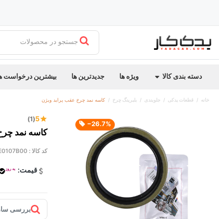
جستجو در محصولات
دسته بندی کالا
ویژه ها
جدیدترین ها
بیشترین درخواست ه
خانه
قطعات یدکی
جلوبندی
بلبرینگ چرخ
کاسه نمد چرخ عقب پراید ویژن
5
(1)
‎−26.7%
کاسه نمد چرخ
کد کالا :
E0107B00
قیمت:
به روز
بررسی ساز