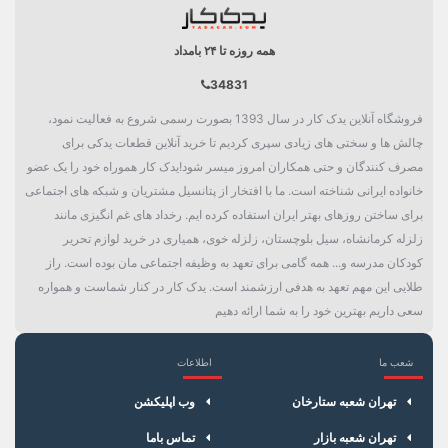
همه روزه تا ۲۴ بامداد
34831
فروشگاه آنلاین یدک کار در سال 1393 بصورت رسمی شروع به فعالیت نمود،
چالش ها و سختی های زیادی سپری کردیم تا خرید آنلاین قطعات یدکی برای
مصرف کنندگان و حتی همکاران امروز میسر شود!یدک کار هموراه خود را یک عضو
خانواده ایرانی شناخته است. ما با افتخار از پتانسیل مشتریان و شبکه های اجتماعی
برای ساختن روزهای بهتر ایران استفاده کرده ایم. رخداد های غم انگیزی مانند
زلزله کرمانشاه، سیل بلوچستان، زلزله خوی، همیاری در خرید لوازم تحریر
کودکان مدرسه و... همه گامی برای تعهد به وظیفه اجتماعی مان بوده است. راز
طلایی این مهم تعهد به هدفی ارزشمند است. یدک کار در کنار شماست و همواره
سعی داریم بهترین خود را به شما ارائه دهیم
شعب ما
اطلاعات
×
سبد خرید
تهران شعبه ستارخان
وب اپلیکشن
تهران شعبه بازار
تماس باما