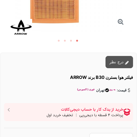
درج نظر
فیلتر هوا بسترن B30 برند ARROW
به روز
فوری ( اکسپرس)
قیمت:
تهران