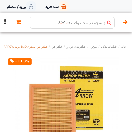
سبد خرید
ورود / ثبت‌نام
جستجو در محصولات
خانه
قطعات یدکی
موتور
فیلتر های خودرو
فیلتر هوا
فیلتر هوا بسترن B30 برند ARROW
‎−13.3%